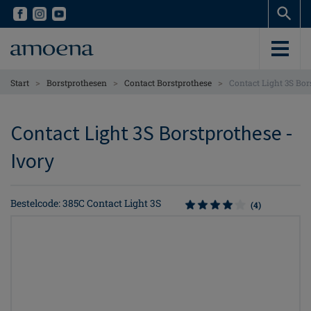
Skip
Skip
to
to
main
main
content
content
>
>
>
Start
Borstprothesen
Contact Borstprothese
Contact Light 3S Bor
Contact Light 3S Borstprothese -
Ivory
Bestelcode: 385C Contact Light 3S
(4)