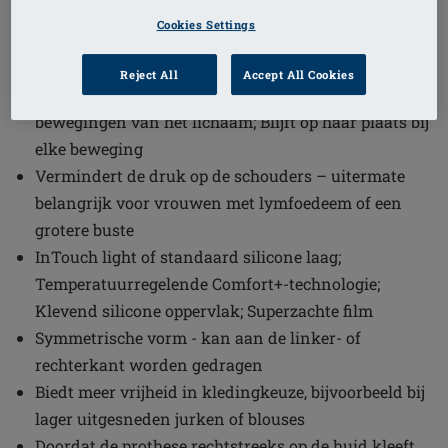
1
/
2
Cookies Settings
(4)
Bestelcode: 385C Contact Light 3S
Reject All
Accept All Cookies
Past zich direct aan de huid aan en volgt alle
bewegingen van het lichaam; Blijft op haar plaats bij
elke beweging
Vermindert de druk op de schouders – uitermate
belangrijk voor vrouwen met lymfoedeem of een
grotere buste
InTouch light of standaard silicone laag;
Temperatuurregelende Comfort+-technologie;
Klevend silicone oppervlak; Superzachte film
Symmetrische vorm - kan aan de linker- of
rechterkant worden gedragen
Biedt meer vrijheid in kledingkeuze, bijvoorbeeld bij
lager uitgesneden jurken of blouses
Doordat de prothese rechtstreeks op de huid kleeft,