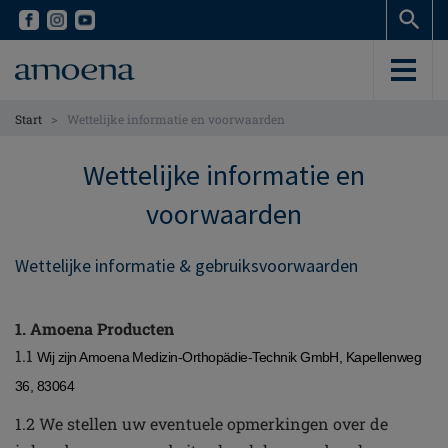
Skip
Skip
to
to
main
main
content
content
>
Start
Wettelijke informatie en voorwaarden
Wettelijke informatie en
voorwaarden
Wettelijke informatie & gebruiksvoorwaarden
1. Amoena Producten
1.1
Wij zijn Amoena Medizin-Orthopädie-Technik GmbH, Kapellenweg
36, 83064
1.2 We stellen uw eventuele opmerkingen over de