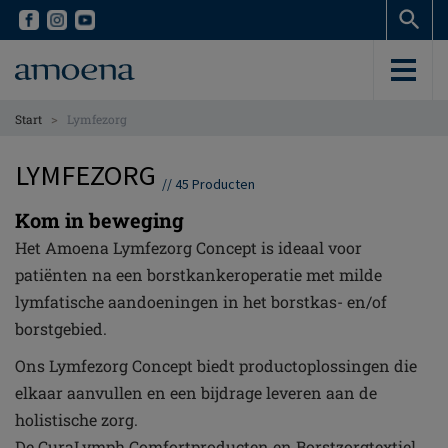
Skip
Skip
to
to
main
main
content
content
>
Start
Lymfezorg
LYMFEZORG
//
45
Producten
Kom in beweging
Het Amoena Lymfezorg Concept is ideaal voor
patiënten na een borstkankeroperatie met milde
lymfatische aandoeningen in het borstkas- en/of
borstgebied.
Ons Lymfezorg Concept biedt productoplossingen die
elkaar aanvullen en een bijdrage leveren aan de
holistische zorg.
De CuraLymph Comfortproducten en Borstzorgtextiel