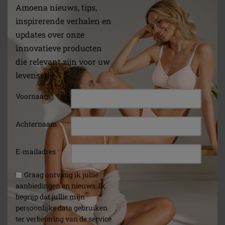
Amoena nieuws, tips,
inspirerende verhalen en
updates over onze
Soft Cleanser
Afdekstofje en folie voor
Contact 380, 381 2S
innovatieve producten
die relevant zijn voor uw
levensstijl
(26)
(1)
Voornaam
Achternaam
E-mailadres
*
Graag ontvang ik jullie
aanbiedingen en nieuws. Ik
begrijp dat jullie mijn
persoonlijke data gebruiken
ter verbetering van de service