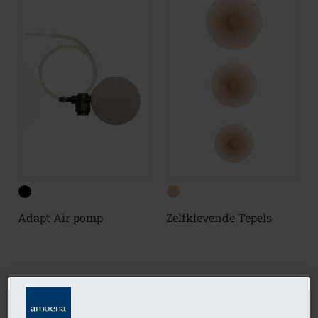
Zelfklevende Tepels
Adapt Air pomp
(4)