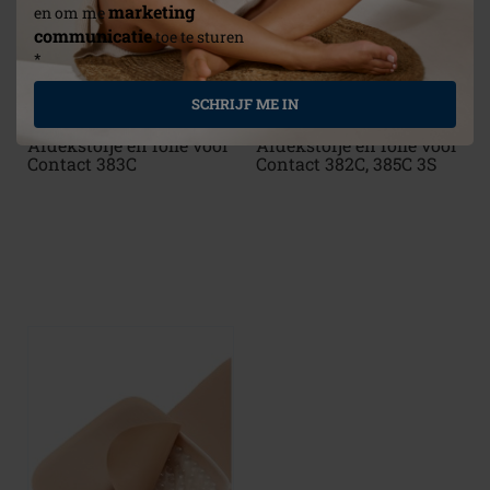
marketing
en om me
communicatie
toe te sturen
*
SCHRIJF ME IN
Afdekstofje en folie voor
Afdekstofje en folie voor
Contact 383C
Contact 382C, 385C 3S