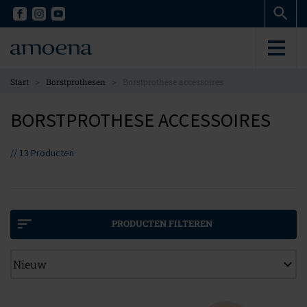
Skip
Skip
to
to
main
main
content
content
>
>
Start
Borstprothesen
Borstprothese accessoires
BORSTPROTHESE ACCESSOIRES
//
13
Producten
PRODUCTEN FILTEREN