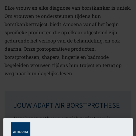
Elke vrouw en elke diagnose van borstkanker is uniek.
Om vrouwen te ondersteunen tijdens hun
borstkankertraject, biedt Amoena vanaf het begin
specifieke producten die op elkaar afgestemd zijn
gedurende het verloop van de behandeling, en ook
daarna. Onze postoperatieve producten,
borstprothesen, shapers, lingerie en badmode
begeleiden vrouwen tijdens hun traject en terug op
weg naar hun dagelijks leven.
JOUW ADAPT AIR BORSTPROTHESE
Deze borstprothese past zich perfect aan je
lichaam aan. De flexibele en zachte achterkant
sluit nauw aan op je lichaam en ondersteunt zo