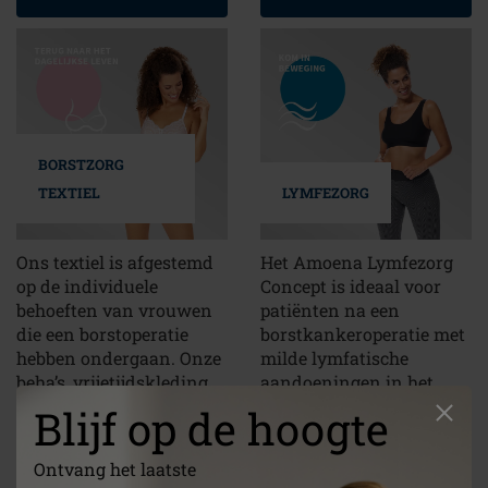
BORSTZORG
TEXTIEL
LYMFEZORG
Ons textiel is afgestemd
Het Amoena Lymfezorg
op de individuele
Concept is ideaal voor
behoeften van vrouwen
patiënten na een
die een borstoperatie
borstkankeroperatie met
hebben ondergaan. Onze
milde lymfatische
beha’s, vrijetijdskleding
aandoeningen in het
en badmode bieden
borstkas- en/of
Blijf op de hoogte
maximaal draagcomfort
borstgebied.
en hebben allen
Ontvang het laatste
onzichtbare hoesjes aan