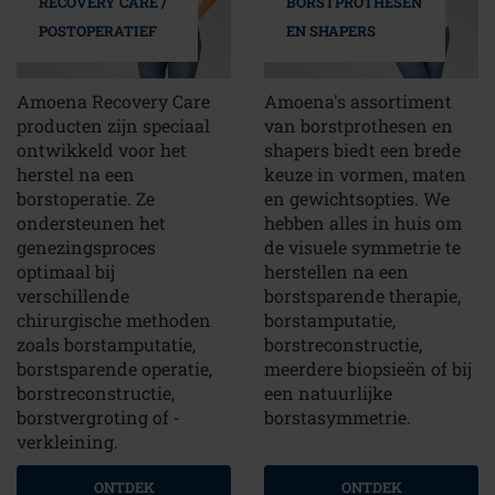
RECOVERY CARE /
BORSTPROTHESEN
POSTOPERATIEF
EN SHAPERS
Amoena Recovery Care
Amoena's assortiment
producten zijn speciaal
van borstprothesen en
ontwikkeld voor het
shapers biedt een brede
herstel na een
keuze in vormen, maten
borstoperatie. Ze
en gewichtsopties. We
ondersteunen het
hebben alles in huis om
genezingsproces
de visuele symmetrie te
optimaal bij
herstellen na een
verschillende
borstsparende therapie,
chirurgische methoden
borstamputatie,
zoals borstamputatie,
borstreconstructie,
borstsparende operatie,
meerdere biopsieën of bij
borstreconstructie,
een natuurlijke
borstvergroting of -
borstasymmetrie.
verkleining.
ONTDEK
ONTDEK