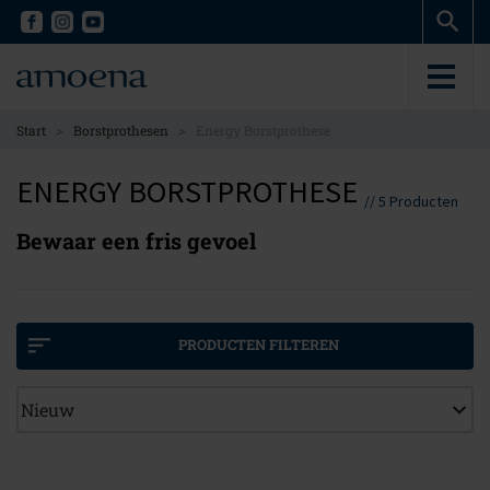
Skip
Skip
to
to
main
main
content
content
>
>
Start
Borstprothesen
Energy Borstprothese
ENERGY BORSTPROTHESE
//
5
Producten
Bewaar een fris gevoel
PRODUCTEN FILTEREN