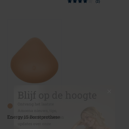
(2)
Blijf op de hoogte
Ontvang het laatste
Amoena nieuws, tips,
inspirerende verhalen en
updates over onze
Energy 1S Borstprothese
innovatieve producten