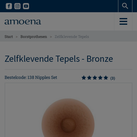
Skip
Skip
to
to
main
main
content
content
>
>
Start
Borstprothesen
Zelfklevende Tepels
Zelfklevende Tepels - Bronze
Bestelcode: 138 Nipples Set
(3)