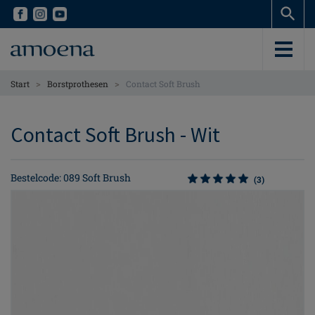
Skip
Skip
to
to
main
main
content
content
>
>
Start
Borstprothesen
Contact Soft Brush
Contact Soft Brush - Wit
Bestelcode: 089 Soft Brush
(3)