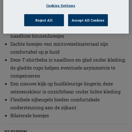
1
/
2
Cookies Settings
(3)
Bestelcode: 44212 Lara Satin SBP
Reject All
Accept All Cookies
Beha met hoesjes en voorgevormde cups met
naadloze binnenhoesjes
Zachte hoesjes van microvezelmateriaal zijn
comfortabel op je huid
Deze T-shirtbeha is naadloos en glad onder kleding;
de gladde cups helpen eventuele asymmetrie te
compenseren
Een nieuwe kijk op huidkleurige lingerie, deze
seizoenskleur is onzichtbaar onder lichte kleding
Flexibele zijbeugels bieden comfortabele
ondersteuning aan de zijkant
Bilaterale hoesjes
KLEUREN