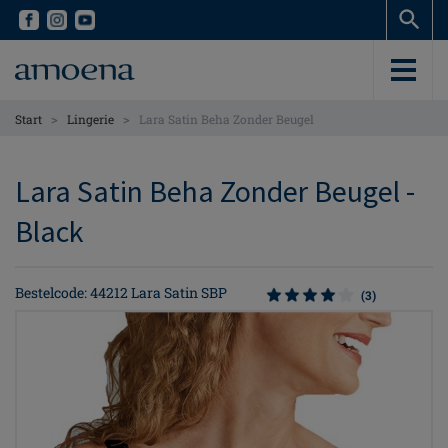
Skip
Skip
to
to
main
main
content
content
>
>
Start
Lingerie
Lara Satin Beha Zonder Beugel
Lara Satin Beha Zonder Beugel -
Black
Bestelcode: 44212 Lara Satin SBP
(3)