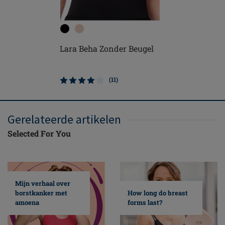
Mara Beh
Lara Beha Zonder Beugel
(11)
Gerelateerde artikelen
Selected For You
Mijn verhaal over
borstkanker met
How long do breast
amoena
forms last?