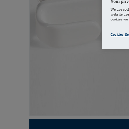
Your priv
We use cook
website use
cookies we u
Cookies Se