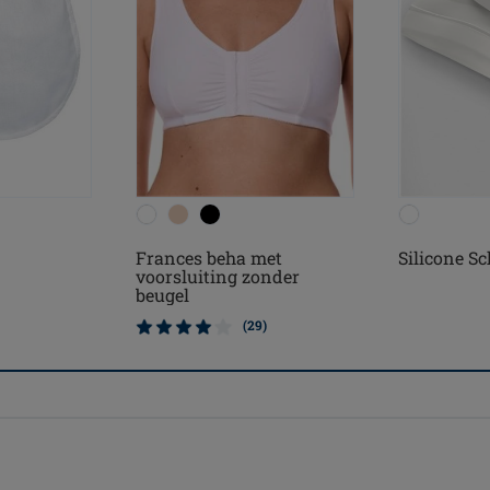
Silicone S
Frances beha met
voorsluiting zonder
beugel
(29)