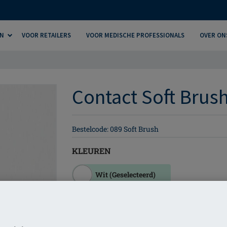
N
VOOR RETAILERS
VOOR MEDISCHE PROFESSIONALS
OVER ON
Contact Soft Brush
Bestelcode: 089 Soft Brush
KLEUREN
Wit
(Geselecteerd)
PRODUC
VIND EEN