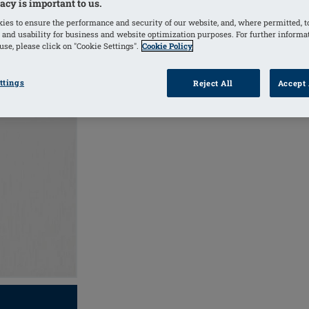
acy is important to us.
VERKOOPPUNT
ies to ensure the performance and security of our website, and, where permitted, t
 and usability for business and website optimization purposes. For further informa
se, please click on "Cookie Settings".
Cookie Policy
ttings
Reject All
Accept 