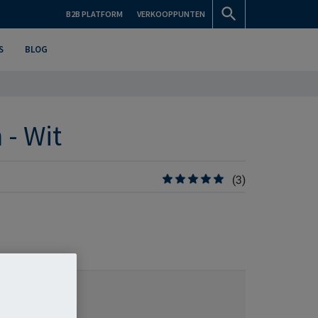
B2B PLATFORM
VERKOOPPUNTEN
S
BLOG
 - Wit
(3)
TINFORMATIE