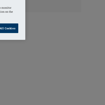
o monitor
tion on the
All Cookies