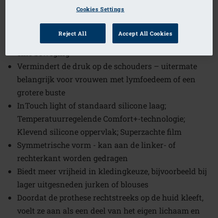
Cookies Settings
(4)
Bestelcode: 382C Contact 3S
Past zich direct aan de huid aan en volgt alle
Reject All
Accept All Cookies
bewegingen van het lichaam; Blijft op haar plaats bij
elke beweging
Vermindert de druk op de schouders – uitermate
belangrijk voor vrouwen met lymfoedeem of een
grotere buste
InTouch light of standaard silicone laag;
Temperatuurregelende Comfort+-technologie;
Klevend silicone oppervlak; Superzachte film
Symmetrische vorm - kan aan de linker- of
rechterkant worden gedragen
Biedt meer vrijheid in kledingkeuze, bijvoorbeeld bij
lager uitgesneden jurken of blouses
Doordat de prothese rechtstreeks op de huid kleeft,
voelt ze aan als een deel van het eigen lichaam en