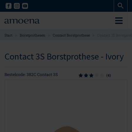
Skip
Skip
to
to
main
main
content
content
>
>
>
Start
Borstprothesen
Contact Borstprothese
Contact 3S Borstpro
Contact 3S Borstprothese - Ivory
Bestelcode: 382C Contact 3S
(4)