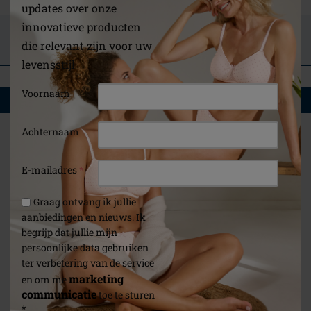
updates over onze
innovatieve producten
STEL EEN VRAAG
die relevant zijn voor uw
BEOORDELINGEN
levensstijl
Voornaam
WAT U OOK ZOU KUNNEN INTERESSEREN
Achternaam
E-mailadres
*
Graag ontvang ik jullie
aanbiedingen en nieuws. Ik
begrijp dat jullie mijn
persoonlijke data gebruiken
ter verbetering van de service
marketing
en om me
communicatie
toe te sturen
*