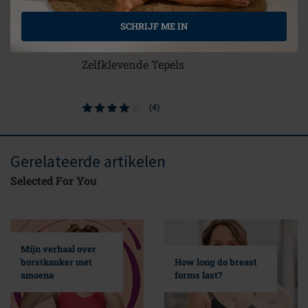
SCHRIJF ME IN
Zelfklevende Tepels
Soft Cle
(4)
Gerelateerde artikelen
Selected For You
Mijn verhaal over
borstkanker met
How long do breast
amoena
forms last?