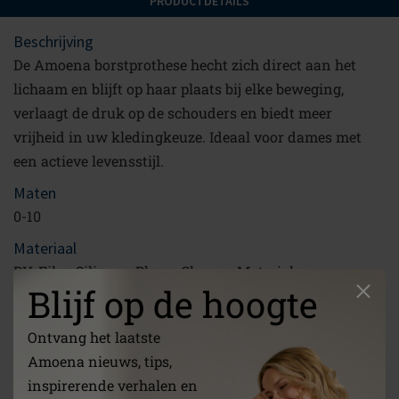
PRODUCTDETAILS
Beschrijving
De Amoena borstprothese hecht zich direct aan het
lichaam en blijft op haar plaats bij elke beweging,
verlaagt de druk op de schouders en biedt meer
vrijheid in uw kledingkeuze. Ideaal voor dames met
een actieve levensstijl.
Maten
0-10
Materiaal
PU-Film, Silicone, Phase-Change-Material,
Blijf op de hoogte
Zelfklevende Silicone
Koppeling
Ontvang het laatste
/nl/over-ons/
Amoena nieuws, tips,
Gebruiksaanwijzing
inspirerende verhalen en