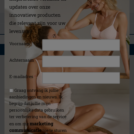
Gebruiksaanwijzing
updates over onze
innovatieve producten
STEL EEN VRAAG
die relevant zijn voor uw
BEOORDELINGEN
levensstijl
Voornaam
WAT U OOK ZOU KUNNEN INTERESSEREN
Achternaam
E-mailadres
*
Graag ontvang ik jullie
aanbiedingen en nieuws. Ik
begrijp dat jullie mijn
persoonlijke data gebruiken
ter verbetering van de service
marketing
en om me
communicatie
toe te sturen