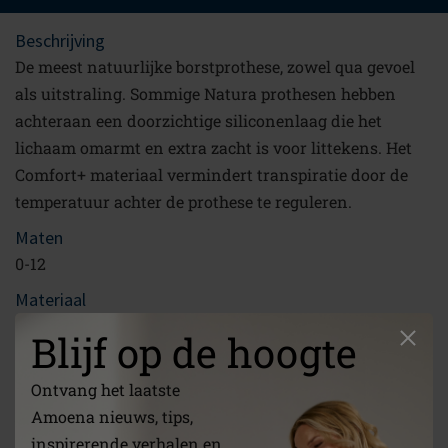
Beschrijving
De meest natuurlijke borstprothese, zowel qua gevoel
als uitstraling. Sommige Natura prothesen hebben
achteraan een doorzichtige siliconenlaag die het
lichaam omarmt en extra zacht is voor littekens. Het
Comfort+ materiaal vermindert transpiratie door de
temperatuur achter de prothese te reguleren.
Maten
0-12
Materiaal
PU-Film, Lightweight Silicone, Silicone, Phase-Change-
Blijf op de hoogte
Material
Koppeling
Ontvang het laatste
/nl/over-ons/
Amoena nieuws, tips,
inspirerende verhalen en