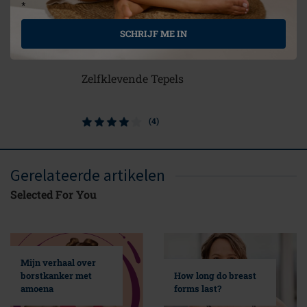
*
SCHRIJF ME IN
Zelfklevende Tepels
Contact 
(4)
Gerelateerde artikelen
Selected For You
Mijn verhaal over
borstkanker met
How long do breast
amoena
forms last?