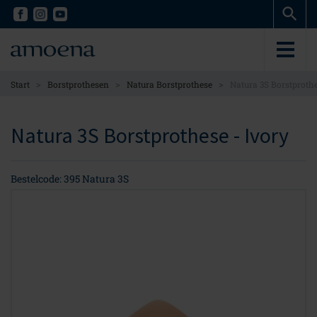
Skip
Skip
to
to
main
main
content
content
>
>
>
Start
Borstprothesen
Natura Borstprothese
Natura 3S Borstproth
Natura 3S Borstprothese - Ivory
Bestelcode: 395 Natura 3S