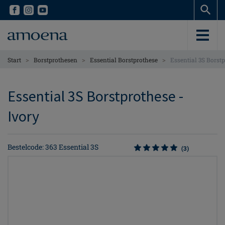
Skip
Skip
to
to
main
main
content
content
>
>
>
Start
Borstprothesen
Essential Borstprothese
Essential 3S Borst
Essential 3S Borstprothese -
Ivory
Bestelcode: 363 Essential 3S
(3)