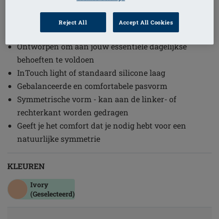
1
/
2
Reject All
Accept All Cookies
(3)
Bestelcode: 363 Essential 3S
Ontworpen om aan jouw essentiële dagelijkse
behoeften te voldoen
InTouch light of standaard silicone laag
Gebalanceerde en comfortabele pasvorm
Symmetrische vorm - kan aan de linker- of
rechterkant worden gedragen
Geeft je het comfort dat je nodig hebt voor een
natuurlijke symmetrie
KLEUREN
Ivory
(Geselecteerd)