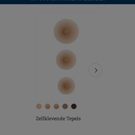
Zelfklevende Tepels
Soft Cle