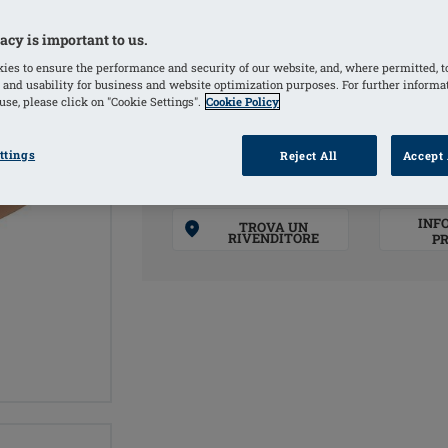
necessario
acy is important to us.
ies to ensure the performance and security of our website, and, where permitted, t
COLORI
 and usability for business and website optimization purposes. For further informa
se, please click on "Cookie Settings".
Cookie Policy
Ivory
(Selezionato)
ttings
Reject All
Accept 
INF
TROVA UN
RIVENDITORE
P