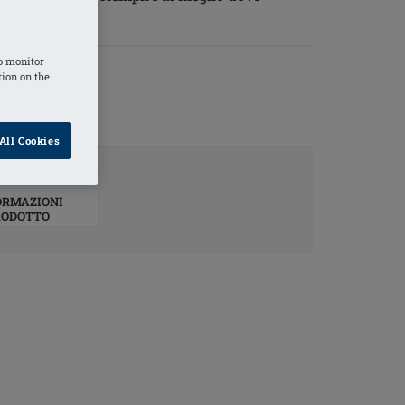
o monitor
tion on the
All Cookies
ORMAZIONI
RODOTTO