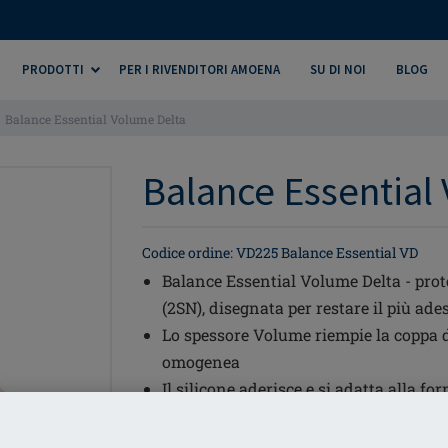
PRODOTTI
PER I RIVENDITORI AMOENA
SU DI NOI
BLOG
Balance Essential Volume Delta
Balance Essential 
Codice ordine: VD225 Balance Essential VD
Balance Essential Volume Delta - prot
(2SN), disegnata per restare il più ade
Lo spessore Volume riempie la coppa d
omogenea
Il silicone aderisce e si adatta alla fo
Protesi parziale simmetrica triangola
Come tutte le protesi Balance, può ess