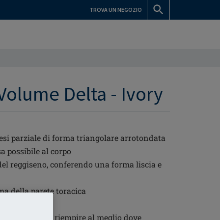
TROVA UN NEGOZIO
Volume Delta - Ivory
esi parziale di forma triangolare arrotondata
sa possibile al corpo
el reggiseno, conferendo una forma liscia e
rma della parete toracica
re
ere ruotata per riempire al meglio dove