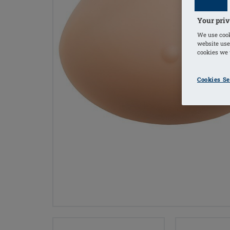
Your priv
We use cook
website use
cookies we u
Cookies Se