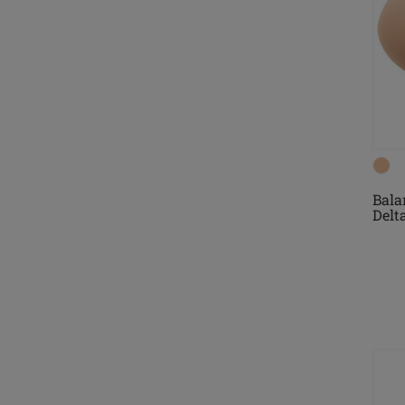
Bala
Delt