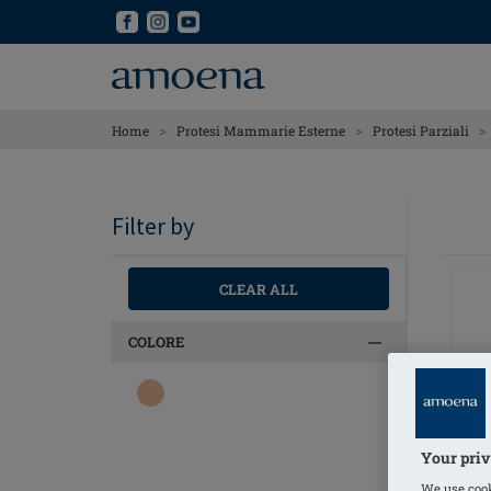
Skip
Skip
to
to
main
main
content
content
>
>
>
Home
Protesi Mammarie Esterne
Protesi Parziali
Filter by
CLEAR ALL
COLORE
Your priv
We use cook