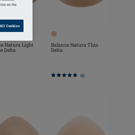
tion on the
All Cookies
e Natura Light
Balance Natura Thin
e Delta
Delta
(1)