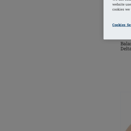
website use
cookies we u
Cookies Se
Bala
Delt