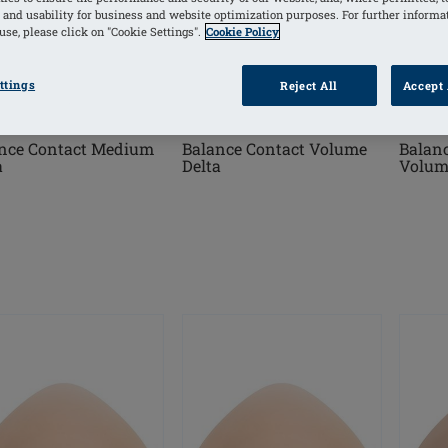
 and usability for business and website optimization purposes. For further informa
se, please click on "Cookie Settings".
Cookie Policy
ttings
Reject All
Accept 
Balanc
nce Contact Medium
Balance Contact Volume
Volum
a
Delta