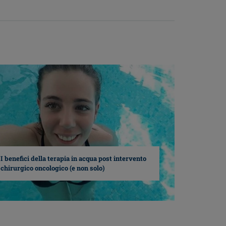
I benefici della terapia in acqua post intervento
chirurgico oncologico (e non solo)