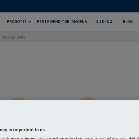
PRODOTTI
PER I RIVENDITORI AMOENA
SU DI NOI
BLOG
Parziali Delta
acy is important to us.
ies to ensure the performance and security of our website, and, where permitted, t