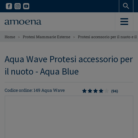
Skip
Skip
to
to
main
main
content
content
>
>
Home
Protesi Mammarie Esterne
Protesi accessorio per il nuoto e il
Aqua Wave Protesi accessorio per
il nuoto - Aqua Blue
Codice ordine: 149 Aqua Wave
(94)