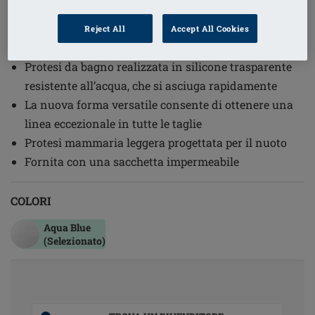
1
/
3
Reject All
Accept All Cookies
(94)
Codice ordine: 149 Aqua Wave
Protesi da bagno realizzata in silicone trasparente
resistente all’acqua, che si asciuga rapidamente
La nuova forma versatile consente di ottenere una
linea eccezionale in tutte le taglie
Protesi mammaria leggera progettata per il nuoto
Fornita con una sacchetta impermeabile
COLORI
Aqua Blue
(Selezionato)