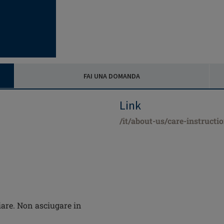
FAI UNA DOMANDA
Link
/it/about-us/care-instructi
are. Non asciugare in