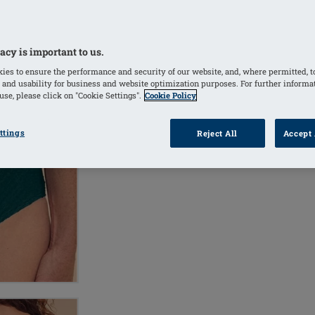
Deep Emerald
Berry
(Selezionato)
acy is important to us.
ies to ensure the performance and security of our website, and, where permitted, t
INF
TROVA UN
 and usability for business and website optimization purposes. For further informa
RIVENDITORE
P
se, please click on "Cookie Settings".
Cookie Policy
ttings
Reject All
Accept 