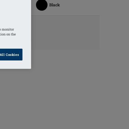
Black
o monitor
ORMAZIONI
tion on the
RODOTTO
All Cookies