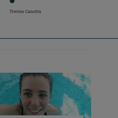
Treviso Canotta
Treviso Top bikini sen
ferretto