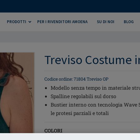
PRODOTTI
PER I RIVENDITORI AMOENA
SU DI NOI
BLOG
Treviso Costume i
Codice ordine: 71804 Treviso OP
Modello senza tempo in materiale strut
Spalline regolabili sul dorso
Bustier interno con tecnologia Wave 
le protesi parziali e totali
COLORI