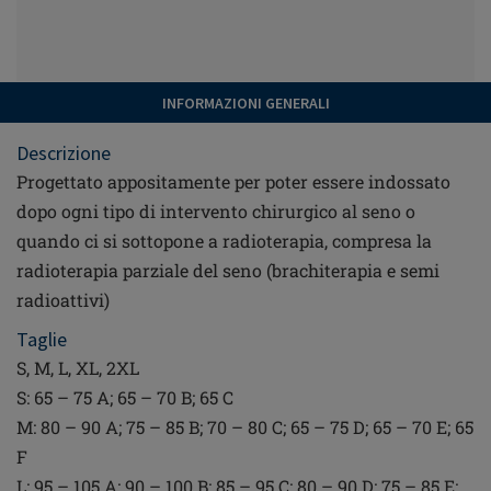
INFORMAZIONI GENERALI
Descrizione
Progettato appositamente per poter essere indossato
dopo ogni tipo di intervento chirurgico al seno o
quando ci si sottopone a radioterapia, compresa la
radioterapia parziale del seno (brachiterapia e semi
radioattivi)
Taglie
S, M, L, XL, 2XL
S: 65 – 75 A; 65 – 70 B; 65 C
M: 80 – 90 A; 75 – 85 B; 70 – 80 C; 65 – 75 D; 65 – 70 E; 65
F
L: 95 – 105 A; 90 – 100 B; 85 – 95 C; 80 – 90 D; 75 – 85 E;