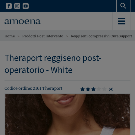
Skip
Skip
to
to
main
main
content
content
>
>
Home
Prodotti Post Intervento
Reggiseni compressivi CuraSupport
Theraport reggiseno post-
operatorio - White
Codice ordine: 2161 Theraport
(4)