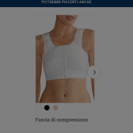
POTREBBE PIACERTI ANCHE
Set capez
Fascia di compressione