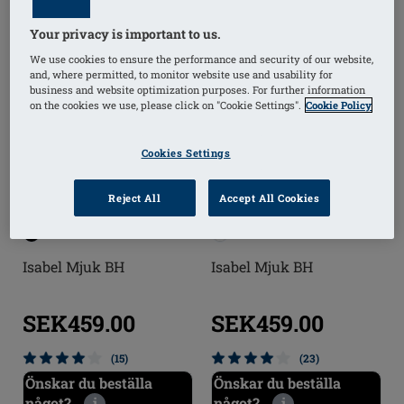
Your privacy is important to us.
We use cookies to ensure the performance and security of our website,
and, where permitted, to monitor website use and usability for
business and website optimization purposes. For further information
on the cookies we use, please click on "Cookie Settings".
Cookie Policy
Cookies Settings
Reject All
Accept All Cookies
Isabel Mjuk BH
Isabel Mjuk BH
SEK459.00
SEK459.00
(15)
(23)
Önskar du beställa
Önskar du beställa
något?
i
något?
i