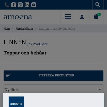
Skip
Skip
to
to
main
main
0
content
content
>
>
Hem
Underkläder
Linnen med inbyggd behå
LINNEN
//
2
Produkter
Toppar och behåar
FILTRERA PRODUKTER