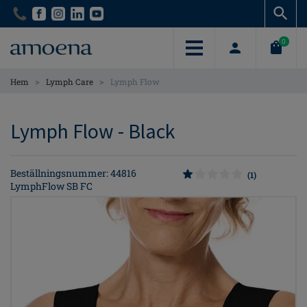
Skip
Skip
to
to
main
main
0
content
content
>
>
Hem
Lymph Care
Lymph Flow
Lymph Flow - Black
Beställningsnummer: 44816
(1)
LymphFlow SB FC