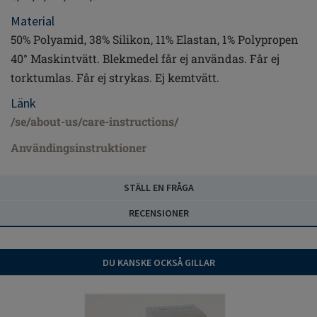
Material
50% Polyamid, 38% Silikon, 11% Elastan, 1% Polypropen
40° Maskintvätt. Blekmedel får ej användas. Får ej
torktumlas. Får ej strykas. Ej kemtvätt.
Länk
/se/about-us/care-instructions/
Användingsinstruktioner
STÄLL EN FRÅGA
RECENSIONER
DU KANSKE OCKSÅ GILLAR