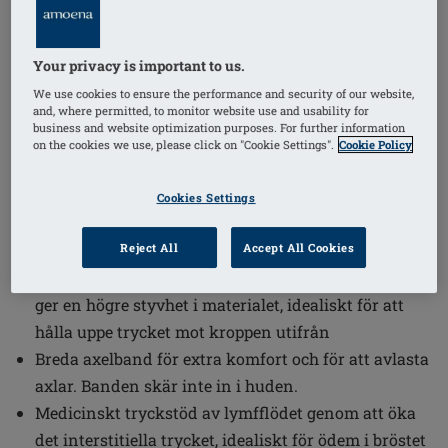
(1)
Beställningsnummer: 44816
LymphFlow SB FC
Your privacy is important to us.
SEK1619.00
We use cookies to ensure the performance and security of our website,
and, where permitted, to monitor website use and usability for
business and website optimization purposes. For further information
Önskar du beställa något?
i
on the cookies we use, please click on "Cookie Settings".
Cookie Policy
Cookies Settings
Innovativ bindningsteknik ger platta sömmar,
hindrar skärning i det ytliga lymfsystemet.
Reject All
Accept All Cookies
Materialet i kombination med bindningstekniken
ger en högre styvhet i materialet, idealiskt för att
hålla uppe trycket mot kroppen utifrån
Breda axelband för extra komfort och för att avlasta
axlar. Banden skär inte in i huden.
Medicinskt tryckstöd av lymfflödet genom att öka
det interstitiella trycket, idealiskt för ödem i bröstet