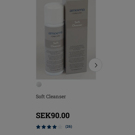
Soft Cleanser
Mjuk Bor
SEK90.00
SEK12
(26)