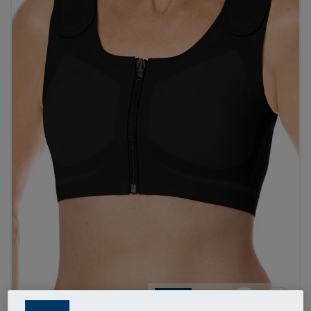
1
/
7