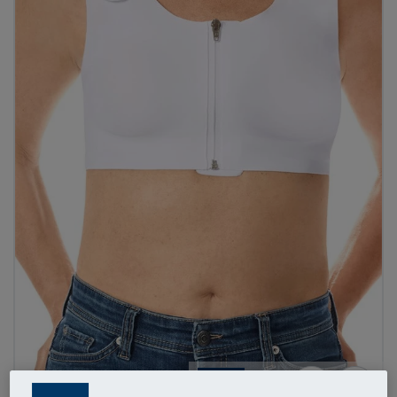
1
/
7