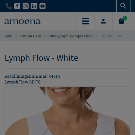
Skip
Skip
to
to
main
main
0
content
content
>
>
>
Hem
Lymph Care
CuraLymph Kompression
Lymph Flow
Lymph Flow - White
Beställningsnummer: 44814
LymphFlow SB FC