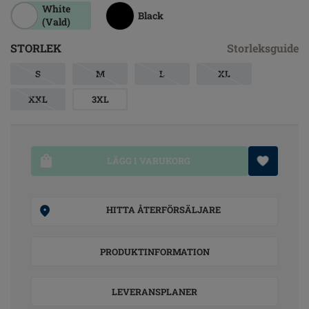
White
Black
(Vald)
STORLEK
Storleksguide
S
M
L
XL
XXL
3XL
LÄGG I VARUKORG
HITTA ÅTERFÖRSÄLJARE
PRODUKTINFORMATION
LEVERANSPLANER