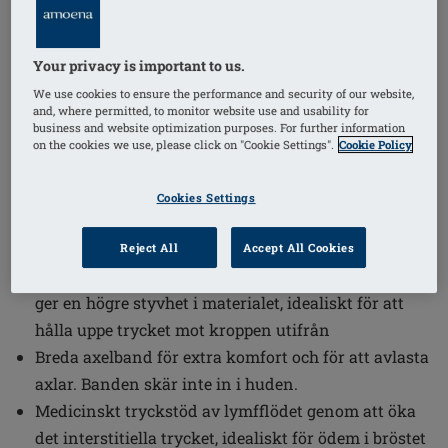
Beställningsnummer: 44814
LymphFlow SB FC
Your privacy is important to us.
SEK1619.00
We use cookies to ensure the performance and security of our website,
and, where permitted, to monitor website use and usability for
business and website optimization purposes. For further information
Önskar du beställa något?
i
on the cookies we use, please click on "Cookie Settings".
Cookie Policy
Cookies Settings
Innovativ bindningsteknik ger platta sömmar,
hindrar skärning i det ytliga lymfsystemet.
Reject All
Accept All Cookies
Materialet i kombination med bindningstekniken
ger en högre styvhet i materialet, idealiskt för att
hålla uppe trycket mot kroppen utifrån
Breda axelband för extra komfort och för att avlasta
axlar. Banden skär inte in i huden.
Medicinskt tryckstöd av lymfflödet genom att öka
det interstitiella trycket, idealiskt för ödem i bröstet