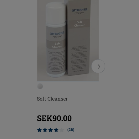
Soft Cleanser
Mjuk Bor
SEK90.00
SEK12
(26)