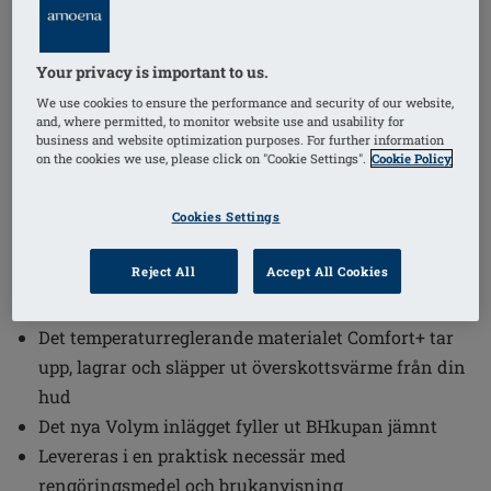
1
/
3
Your privacy is important to us.
Beställningsnummer: VD230 Balance
We use cookies to ensure the performance and security of our website,
Contact VD
and, where permitted, to monitor website use and usability for
business and website optimization purposes. For further information
SEK1785.00
on the cookies we use, please click on "Cookie Settings".
Cookie Policy
Balance Contact Volume Delta 230, är ett trekantigt
Cookies Settings
BHinlägg
Reject All
Accept All Cookies
Fäster direkt mot din hud, ger dig en fin silhuett och
frihet att bära vilka kläder du vill
Det temperaturreglerande materialet Comfort+ tar
upp, lagrar och släpper ut överskottsvärme från din
hud
Det nya Volym inlägget fyller ut BHkupan jämnt
Levereras i en praktisk necessär med
rengöringsmedel och brukanvisning