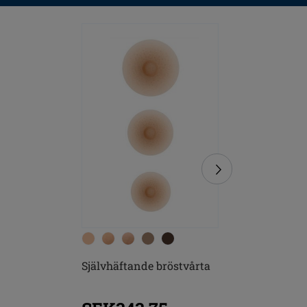
Självhäftande bröstvårta
Soft Cle