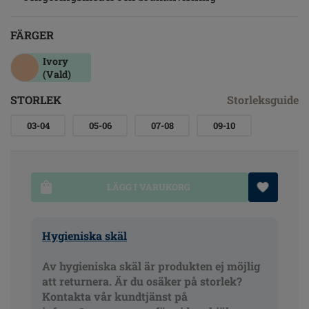
FÄRGER
Ivory
(Vald)
STORLEK
Storleksguide
03-04
05-06
07-08
09-10
LÄGG I VARUKORG
Hygieniska skäl
Av hygieniska skäl är produkten ej möjlig
att returnera. Är du osäker på storlek?
Kontakta vår kundtjänst på