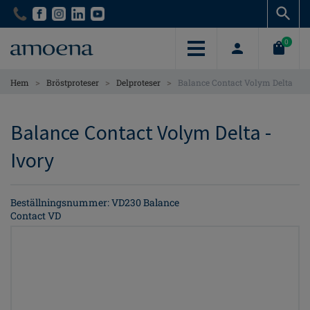
Skip
Skip
to
to
main
main
0
content
content
>
>
>
Hem
Bröstproteser
Delproteser
Balance Contact Volym Delta
Balance Contact Volym Delta -
Ivory
Beställningsnummer: VD230 Balance
Contact VD