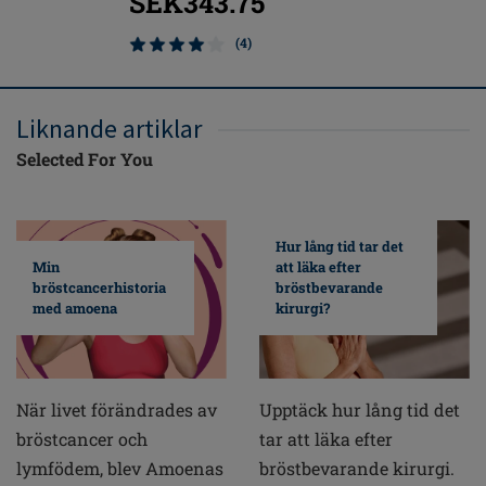
SEK343.75
SEK9
(4)
Liknande artiklar
Selected For You
Hur lång tid tar det
Min
att läka efter
bröstcancerhistoria
bröstbevarande
med amoena
kirurgi?
När livet förändrades av
Upptäck hur lång tid det
bröstcancer och
tar att läka efter
lymfödem, blev Amoenas
bröstbevarande kirurgi.