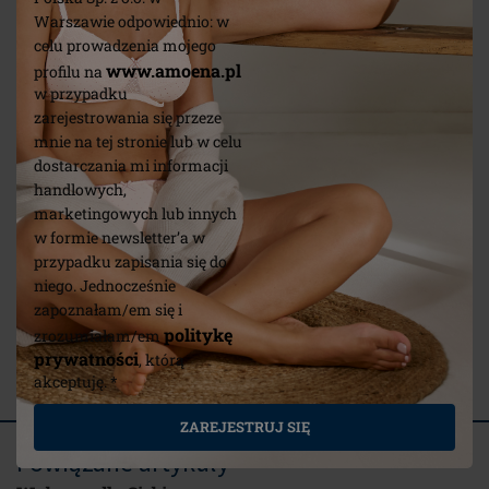
Warszawie odpowiednio: w
celu prowadzenia mojego
www.amoena.pl
profilu na
w przypadku
zarejestrowania się przeze
mnie na tej stronie lub w celu
dostarczania mi informacji
handlowych,
marketingowych lub innych
w formie newsletter’a w
przypadku zapisania się do
niego. Jednocześnie
Samoprzylepne brodawki
Soft Clea
zapoznałam/em się i
mycia pr
politykę
zrozumiałam/em
prywatności
, którą
(4)
akceptuję. *
ZAREJESTRUJ SIĘ
Powiązane artykuły