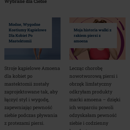
Wybrane dla Ciebie
Modne, Wygodne
Kostiumy Kąpielowe
Moja historia walki z
Dla Kobiet Po
rakiem piersi z
Mastektomii
amoena
Stroje kąpielowe Amoena
Lecząc chorobę
dla kobiet po
nowotworową piersi i
mastektomii zostały
obrzęk limfatyczny
zaprojektowane tak, aby
odkryłam produkty
łączyć styl i wygodę,
marki amoena – dzięki
zapewniając pewność
ich wsparciu powoli
siebie podczas pływania
odzyskałam pewność
z protezami piersi.
siebie i codzienny