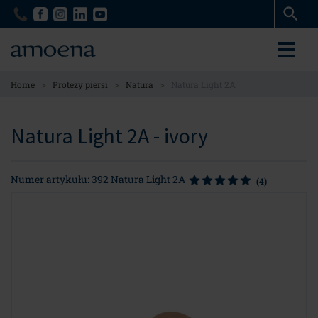
Skip
Skip
to
to
main
main
content
content
>
>
>
Home
Protezy piersi
Natura
Natura Light 2A
Natura Light 2A - ivory
Numer artykułu: 392 Natura Light 2A
(4)