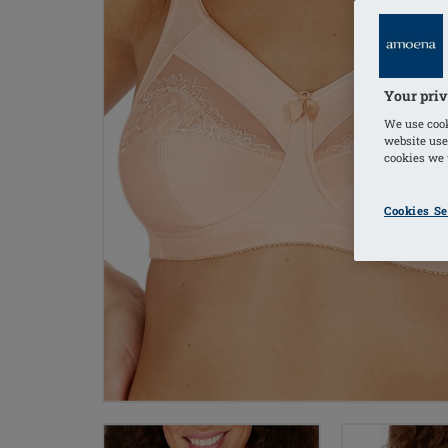
Your priv
We use cook
website use
cookies we u
Cookies Se