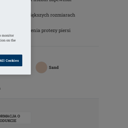
cję
iączka są w większych rozmiarach
piersi do noszenia protezy piersi
o monitor
tion on the
All Cookies
Sand
a
ORMACJA O
ODUKCIE