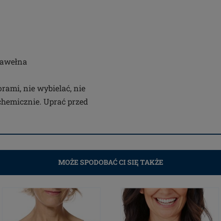
 bawełna
rami, nie wybielać, nie
 chemicznie. Uprać przed
MOŻE SPODOBAĆ CI SIĘ TAKŻE