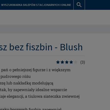
WYSZUKIWARKA SKLEPÓW STACJONARNYCH I ONLINE
z bez fiszbin - Blush
(3)
pań o pełniejszej figurze i z większym
e pudrowego różu
otezę lub nakładkę modelującą
tak, by zapewniały idealne wsparcie
e elegancji, a tiulowa siateczka zwiewnej
raku bocznych fiszbin zapewniał