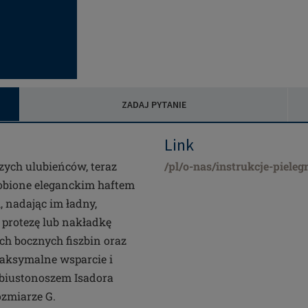
ZADAJ PYTANIE
Link
szych ulubieńców, teraz
/pl/o-nas/instrukcje-pieleg
dobione eleganckim haftem
i, nadając im ładny,
 protezę lub nakładkę
ch bocznych fiszbin oraz
aksymalne wsparcie i
 biustonoszem Isadora
ozmiarze G.