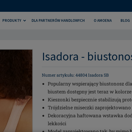
PRODUKTY
DLA PARTNERÓW HANDLOWYCH
O AMOENA
BLOG
Isadora - biustonos
Numer artykułu: 44804 Isadora SB
Popularny wspierający biustonosz dla 
biustem dostępny jest teraz w kolorz
Kieszonki bezpiecznie stabilizują pr
Trójdzielne miseczki zaprojektowano 
Dekoracyjna haftowana wstawka dodaj
lekkości
Model zaprojektowano tak, by mimo b