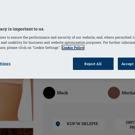
odpowiednie podtrzymanie i stabiliza
Wygodne regulowane elastyczne ram
odpowiednio szersze na barkach
acy is important to us.
Przeznaczenie: Biustonosz po operacji 
ies to ensure the performance and security of our website, and, where permitted, t
Wyrób medyczny
 and usability for business and website optimization purposes. For further informa
se, please click on "Cookie Settings".
Cookie Policy
KOLORY
ttings
Reject All
Accept 
Blush
(Wybrany)
White
Black
Moch
INF
KUP W SKLEPIE
PR