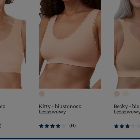
Kitty - biustonosz
Becky - bi
sz
bezszwowy
bezszwow
(14)
)