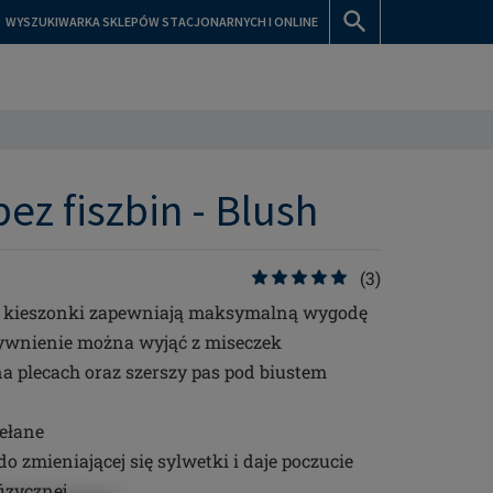
WYSZUKIWARKA SKLEPÓW STACJONARNYCH I ONLINE
bez fiszbin - Blush
(3)
kieszonki zapewniają maksymalną wygodę
ztywnienie można wyjąć z miseczek
 plecach oraz szerszy pas pod biustem
iełane
o zmieniającej się sylwetki i daje poczucie
izycznej