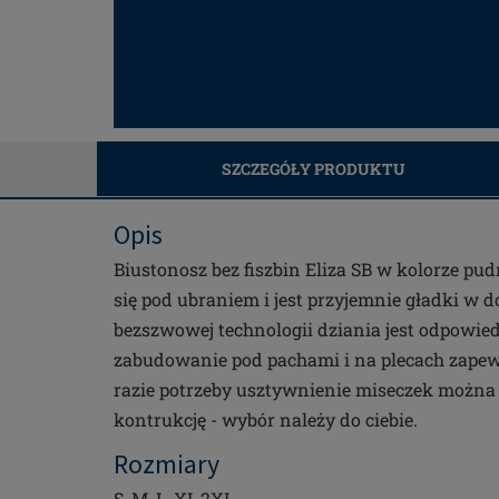
SZCZEGÓŁY PRODUKTU
Opis
Biustonosz bez fiszbin Eliza SB w kolorze pu
się pod ubraniem i jest przyjemnie gładki w 
bezszwowej technologii dziania jest odpowie
zabudowanie pod pachami i na plecach zape
razie potrzeby usztywnienie miseczek można
kontrukcję - wybór należy do ciebie.
Rozmiary
S, M, L, XL,2XL