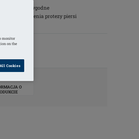
ą wyjątkowo wygodne
piersi do noszenia protezy piersi
o monitor
tion on the
All Cookies
ORMACJA O
ODUKCIE