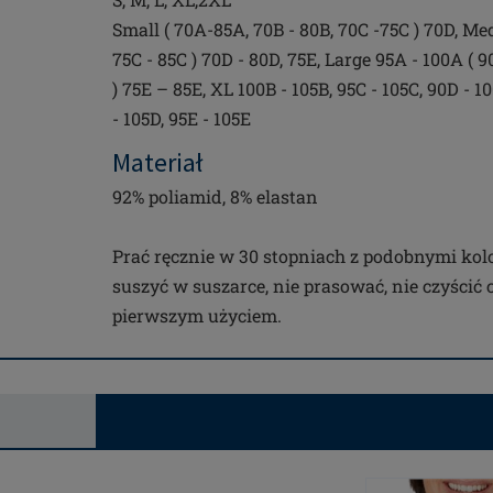
Small ( 70A-85A, 70B - 80B, 70C -75C ) 70D, Me
75C - 85C ) 70D - 80D, 75E, Large 95A - 100A ( 9
) 75E – 85E, XL 100B - 105B, 95C - 105C, 90D - 1
- 105D, 95E - 105E
Materiał
92% poliamid, 8% elastan
Prać ręcznie w 30 stopniach z podobnymi kolo
suszyć w suszarce, nie prasować, nie czyścić
pierwszym użyciem.