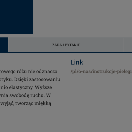
ZADAJ PYTANIE
Link
drowego różu nie odznacza
/pl/o-nas/instrukcje-pieleg
dotyku. Dzięki zastosowaniu
dnio elastyczny. Wyższe
wnia swobodę ruchu. W
 wyjąć, tworząc miękką