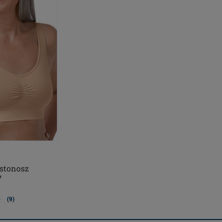
ustonosz
y
(9)