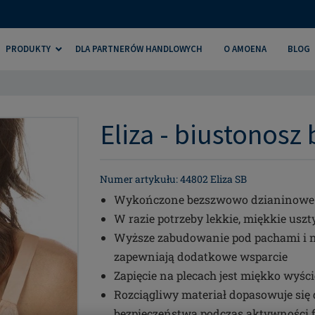
PRODUKTY
DLA PARTNERÓW HANDLOWYCH
O AMOENA
BLOG
Eliza - biustonosz 
Numer artykułu: 44802 Eliza SB
Wykończone bezszwowo dzianinowe 
W razie potrzeby lekkie, miękkie us
Wyższe zabudowanie pod pachami i na
zapewniają dodatkowe wsparcie
Zapięcie na plecach jest miękko wyśc
Rozciągliwy materiał dopasowuje się d
bezpieczeństwa podczas aktywności f