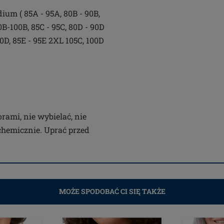
dium ( 85A - 95A, 80B - 90B,
0B-100B, 85C - 95C, 80D - 90D
00D, 85E - 95E 2XL 105C, 100D
rami, nie wybielać, nie
 chemicznie. Uprać przed
MOŻE SPODOBAĆ CI SIĘ TAKŻE