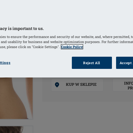
Regulowane elastyczne ramiączka s
Przeznaczenie: Biustonosz po operacji 
Wyrób medyczny
acy is important to us.
ies to ensure the performance and security of our website, and, where permitted, t
KOLORY
 and usability for business and website optimization purposes. For further informa
se, please click on "Cookie Settings".
Cookie Policy
Blush
(Wybrany)
Black
ttings
Reject All
Accept 
INF
KUP W SKLEPIE
PR