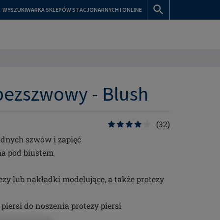
WYSZUKIWARKA SKLEPÓW STACJONARNYCH I ONLINE
bezszwowy - Blush
(32)
dnych szwów i zapięć
ma pod biustem
ezy lub nakładki modelujące, a także protezy
piersi do noszenia protezy piersi