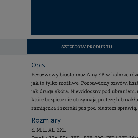
SZCZEGÓŁY PRODUKTU
Opis
Bezszwowy biustonosz Amy SB w kolorze różan
jak to tylko możliwe. Pozbawiony szwów, fiszbi
jak druga skóra. Niewidoczny pod ubraniem, 
które bezpiecznie utrzymają protezę lub nakł
ramiączka i szeroki pas pod biustem sprawią, 
Rozmiary
S, M, L, XL, 2XL
Small ( 70A-85A, 70B - 80B, 70C -75C ) 70D, Me