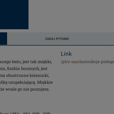
ZADAJ PYTANIE
Link
ego beżu, jest tak miękki,
/pl/o-nas/instrukcje-pieleg
n, fiszbin bocznych, jest
ma obustronne kieszonki,
adkę uzupełniającą. Miękkie
że wcale go nie poczujesz.
dium ( 85A - 95A, 80B - 90B,