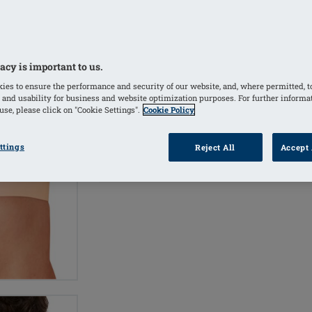
KOLORY
acy is important to us.
Blush
(Wybrany)
Black
ies to ensure the performance and security of our website, and, where permitted, t
 and usability for business and website optimization purposes. For further informa
se, please click on "Cookie Settings".
Cookie Policy
INF
KUP W SKLEPIE
ttings
Reject All
Accept 
PR