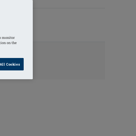
o monitor
tion on the
ORMACJA O
All Cookies
ODUKCIE