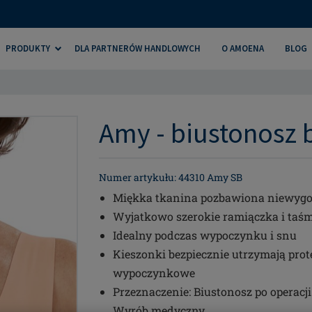
PRODUKTY
DLA PARTNERÓW HANDLOWYCH
O AMOENA
BLOG
Amy - biustonosz 
Numer artykułu: 44310 Amy SB
Miękka tkanina pozbawiona niewygo
Wyjatkowo szerokie ramiączka i taś
Idealny podczas wypoczynku i snu
Kieszonki bezpiecznie utrzymają prot
wypoczynkowe
Przeznaczenie: Biustonosz po operacji 
Wyrób medyczny