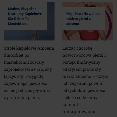
Modne, Wygodne
Kostiumy Kąpielowe
Moja historia walki z
Dla Kobiet Po
rakiem piersi z
Mastektomii
amoena
Stroje kąpielowe Amoena
Lecząc chorobę
dla kobiet po
nowotworową piersi i
mastektomii zostały
obrzęk limfatyczny
zaprojektowane tak, aby
odkryłam produkty
łączyć styl i wygodę,
marki amoena – dzięki
zapewniając pewność
ich wsparciu powoli
siebie podczas pływania
odzyskałam pewność
z protezami piersi.
siebie i codzienny
komfort
funkcjonowania.