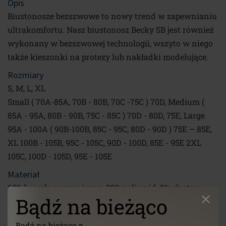
Opis
Biustonosze bezszwowe to nowy trend w zapewnianiu
ultrakomfortu. Nasz biustonosz Becky SB jest również
wykonany w bezszwowej technologii, wszyto w niego
także kieszonki na protezy lub nakładki modelujące.
Rozmiary
S, M, L, XL
Small ( 70A-85A, 70B - 80B, 70C -75C ) 70D, Medium (
85A - 95A, 80B - 90B, 75C - 85C ) 70D - 80D, 75E, Large
95A - 100A ( 90B-100B, 85C - 95C, 80D - 90D ) 75E – 85E,
XL 100B - 105B, 95C - 105C, 90D - 100D, 85E - 95E 2XL
105C, 100D - 105D, 95E - 105E
Materiał
60% bawełna organiczna, 32% poliamid, 8% elastan
Bądź na bieżąco
Prać ręcznie w niskiej temperaturze 30°, nie wybielać,
Bądź na bieżąco z