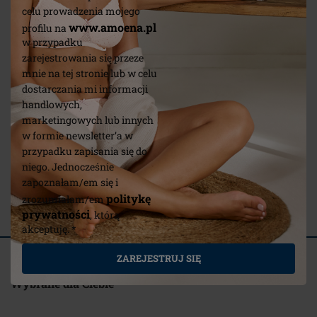
celu prowadzenia mojego
www.amoena.pl
profilu na
w przypadku
zarejestrowania się przeze
mnie na tej stronie lub w celu
dostarczania mi informacji
handlowych,
marketingowych lub innych
w formie newsletter’a w
przypadku zapisania się do
Kitty - b
Amy - biustonosz
niego. Jednocześnie
bezszwo
bezszwowy
zapoznałam/em się i
politykę
zrozumiałam/em
(32)
prywatności
, którą
akceptuję. *
ZAREJESTRUJ SIĘ
Powiązane artykuły
Wybrane dla Ciebie