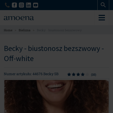
Skip
Skip
to
to
main
main
content
content
>
>
Home
Bielizna
Becky - biustonosz bezszwowy
Becky - biustonosz bezszwowy -
Off-white
Numer artykułu: 44676 Becky SB
(10)