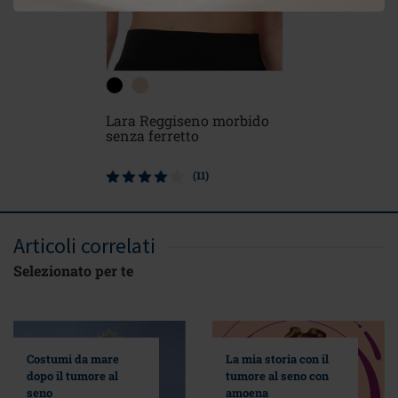
Lara sat
Lara Reggiseno morbido
imbottito
senza ferretto
(11)
Articoli correlati
Selezionato per te
Costumi da mare
La mia storia con il
dopo il tumore al
tumore al seno con
seno
amoena