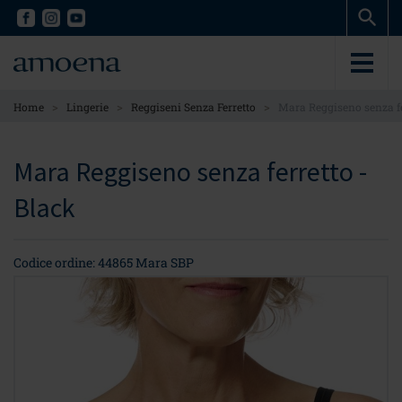
Skip
Skip
to
to
main
main
content
content
>
>
>
Home
Lingerie
Reggiseni Senza Ferretto
Mara Reggiseno senza fe
Mara Reggiseno senza ferretto -
Black
Codice ordine: 44865 Mara SBP