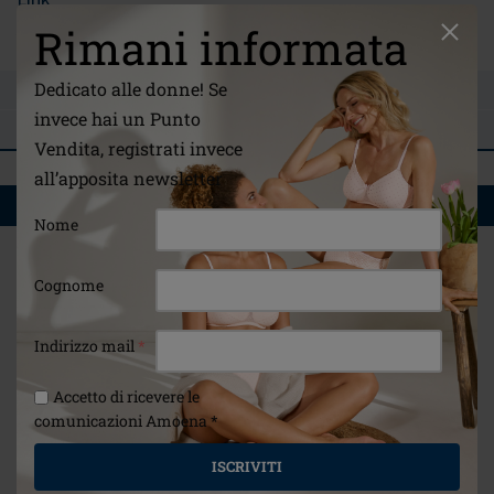
/it/informazioni/istruzioni-per-la-cura
Rimani informata
Dedicato alle donne! Se
FAI UNA DOMANDA
invece hai un Punto
RECENSIONI
Vendita, registrati invece
all’apposita newsletter
POTREBBE PIACERTI ANCHE
Nome
Cognome
Indirizzo mail
*
Accetto di ricevere le
comunicazioni Amoena *
ISCRIVITI