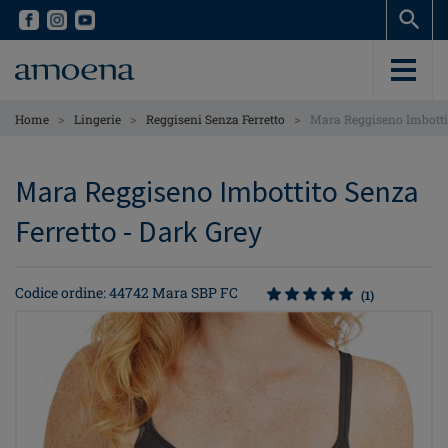
Skip
Skip
to
to
main
main
content
content
>
>
>
Home
Lingerie
Reggiseni Senza Ferretto
Mara Reggiseno Imbottit
Mara Reggiseno Imbottito Senza
Ferretto - Dark Grey
Codice ordine: 44742 Mara SBP FC
(1)