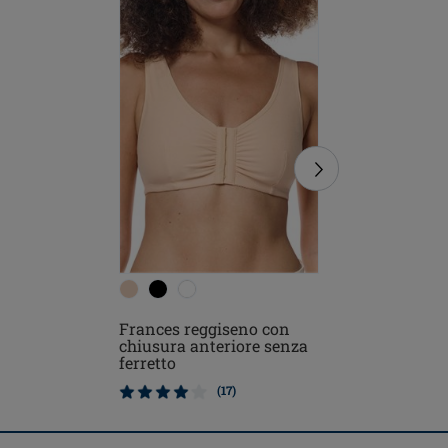
Mara Reg
Frances reggiseno con
ferretto
chiusura anteriore senza
ferretto
(17)