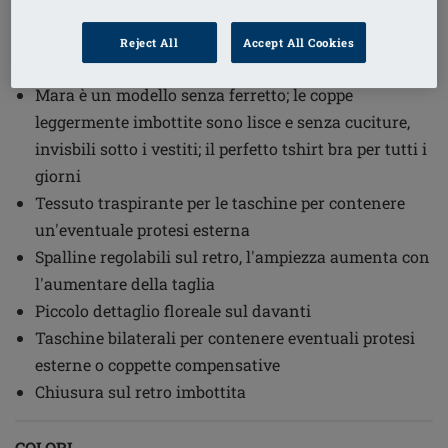
1
/
3
Reject All
Accept All Cookies
(1)
Codice ordine: 44742 Mara SBP FC
Mara è un modello senza ferretto; le coppe
leggermente imbottite sono lisce e senza cuciture,
invisbili sotto i vestiti; il perfetto tshirt bra per tutti i
giorni
Tessuto traspirante per le taschine per contenere
un'eventuale protesi esterna
Spalline regolabili sul retro, l'ampiezza aumenta con
l'aumentare della taglia
Piccolo dettaglio floreale sul davanti
Taschine bilaterali per contenere eventuali protesi
esterne o coppette compensative
Chiusura sul retro imbottita
COLORI