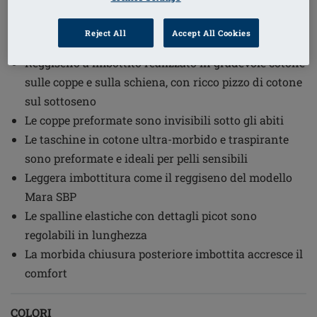
1
/
4
Reject All
Accept All Cookies
Codice ordine: 45122 Floria SBP
Reggiseno a imbottito realizzato in gradevole cotone
sulle coppe e sulla schiena, con ricco pizzo di cotone
sul sottoseno
Le coppe preformate sono invisibili sotto gli abiti
Le taschine in cotone ultra-morbido e traspirante
sono preformate e ideali per pelli sensibili
Leggera imbottitura come il reggiseno del modello
Mara SBP
Le spalline elastiche con dettagli picot sono
regolabili in lunghezza
La morbida chiusura posteriore imbottita accresce il
comfort
COLORI