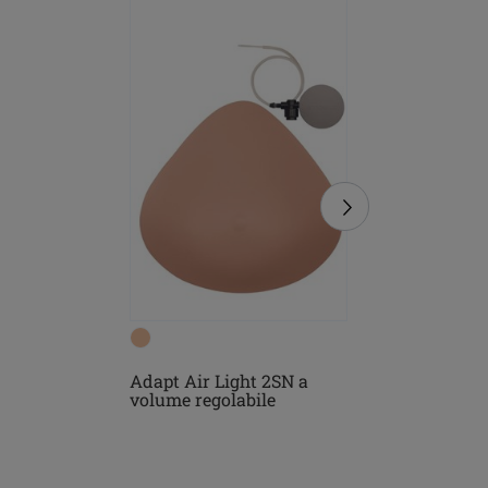
Adapt Air Light 2SN a
Floria R
volume regolabile
Ferretto