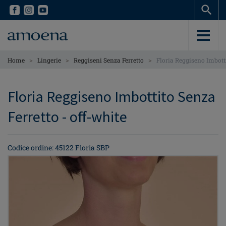
Skip
Skip
to
to
main
main
content
content
>
>
>
Home
Lingerie
Reggiseni Senza Ferretto
Floria Reggiseno Imbotti
Floria Reggiseno Imbottito Senza
Ferretto - off-white
Codice ordine: 45122 Floria SBP