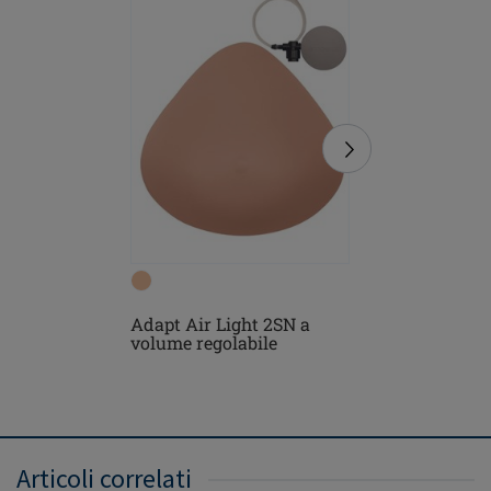
Adapt Air Light 2SN a
Brooke R
volume regolabile
Ferretto 
Articoli correlati