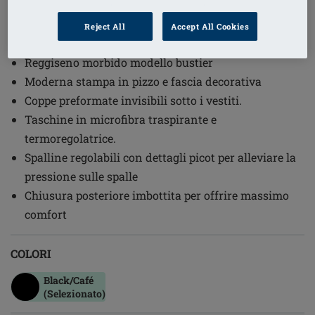
1
/
4
Reject All
Accept All Cookies
Codice ordine: 45125 Brooke SB
Reggiseno morbido modello bustier
Moderna stampa in pizzo e fascia decorativa
Coppe preformate invisibili sotto i vestiti.
Taschine in microfibra traspirante e
termoregolatrice.
Spalline regolabili con dettagli picot per alleviare la
pressione sulle spalle
Chiusura posteriore imbottita per offrire massimo
comfort
COLORI
Black/café
(Selezionato)