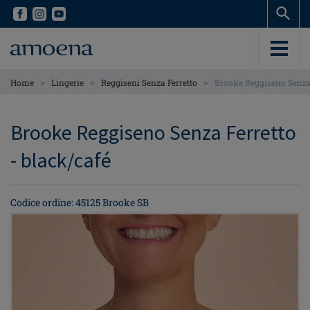
Skip
Skip
to
to
main
main
content
content
>
>
>
Home
Lingerie
Reggiseni Senza Ferretto
Brooke Reggiseno Senza 
Brooke Reggiseno Senza Ferretto
- black/café
Codice ordine: 45125 Brooke SB