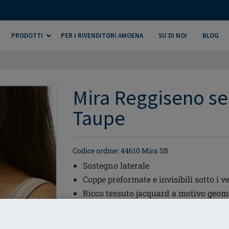
PRODOTTI
PER I RIVENDITORI AMOENA
SU DI NOI
BLOG
Mira Reggiseno sen
Taupe
Codice ordine: 44610 Mira SB
Sostegno laterale
Coppe preformate e invisibili sotto i ve
Ricco tessuto jacquard a motivo geom
79% Poliammide, 21% Elastane