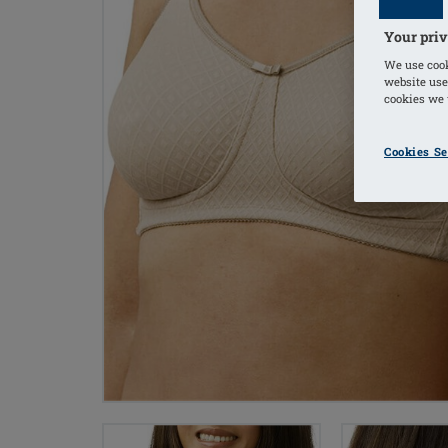
Your priv
We use cook
website use
cookies we u
Cookies Se