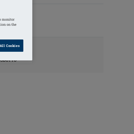
o monitor
tion on the
All Cookies
ORMAZIONI
RODOTTO