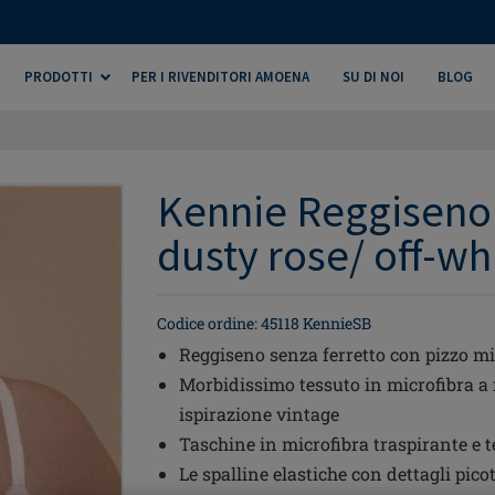
PRODOTTI
PER I RIVENDITORI AMOENA
SU DI NOI
BLOG
Kennie Reggiseno 
dusty rose/ off-wh
Codice ordine: 45118 KennieSB
Reggiseno senza ferretto con pizzo mil
Morbidissimo tessuto in microfibra a 
ispirazione vintage
Taschine in microfibra traspirante e 
Le spalline elastiche con dettagli pico