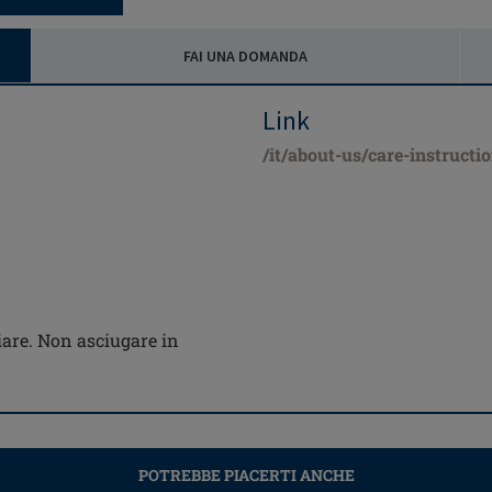
FAI UNA DOMANDA
Link
/it/about-us/care-instructi
are. Non asciugare in
POTREBBE PIACERTI ANCHE