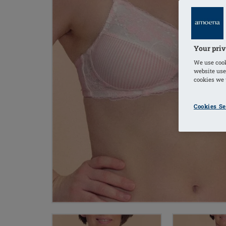
Your priv
We use cook
website use
cookies we u
Cookies Se