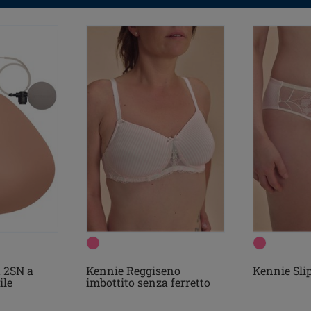
t 2SN a
Kennie Reggiseno
Kennie Sli
ile
imbottito senza ferretto