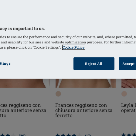
acy is important to us.
ies to ensure the performance and security of our website, and, where permitted, t
 and usability for business and website optimization purposes. For further informa
se, please click on "Cookie Settings".
Cookie Policy
ttings
Reject All
Accept 
ces reggiseno con
Frances reggiseno con
Leyla 
sura anteriore senza
chiusura anteriore senza
operat
tto
ferretto
(29)
(17)