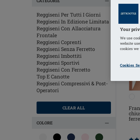
CATEGORIE
Reggiseni Per Tutti I Giorni
Reggiseni In Edizione Limitata
Reggiseni Con Allacciatura
Your priv
Frontale
We use cook
Reggiseni Coprenti
website use
Reggiseni Senza Ferretto
cookies we u
Reggiseni Imbottiti
Reggiseni Sportivi
Cookies Se
Reggiseni Con Ferretto
Top E Canotte
Reggiseni Compressivi & Post-
Operatori
Fran
CLEAR ALL
chiu
ferre
COLORE