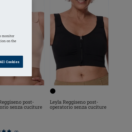
o monitor
tion on the
All Cookies
Reggiseno post-
Leyla Reggiseno post-
orio senza cuciture
operatorio senza cuciture
(1)