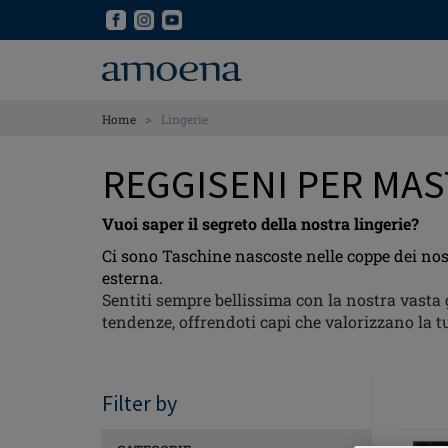
Skip
Skip
to
to
main
main
content
content
>
Home
Lingerie
REGGISENI PER MA
Vuoi saper il segreto della nostra lingerie?
Ci sono Taschine nascoste nelle coppe dei nos
esterna.
Sentiti sempre bellissima con la nostra vast
tendenze, offrendoti capi che valorizzano la t
Filter by