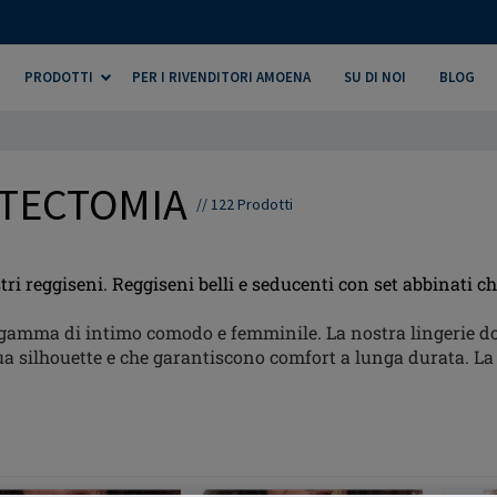
PRODOTTI
PER I RIVENDITORI AMOENA
SU DI NOI
BLOG
STECTOMIA
//
122
Prodotti
tri reggiseni. Reggiseni belli e seducenti con set abbinati
a gamma di intimo comodo e femminile. La nostra lingerie d
ua silhouette e che garantiscono comfort a lunga durata. La 