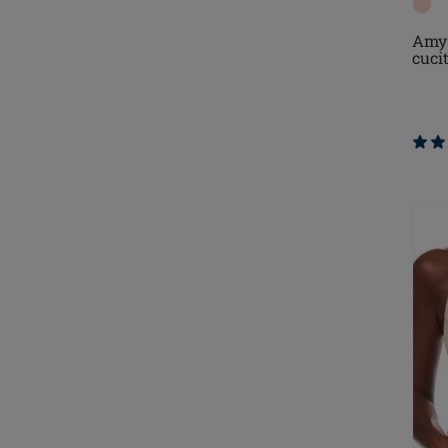
Amy 
cuci