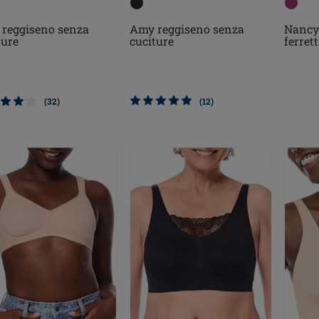
Amy reggiseno senza
reggiseno senza
Nancy
cuciture
ture
ferret
(12)
(32)