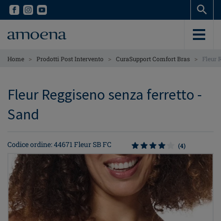
Skip
Skip
to
to
main
main
content
content
>
>
>
Home
Prodotti Post Intervento
CuraSupport Comfort Bras
Fleur 
Fleur Reggiseno senza ferretto -
Sand
Codice ordine: 44671 Fleur SB FC
(4)