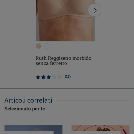
Ruth Reggiseno morbido
Frances 
senza ferretto
chiusura
ferretto
(17)
Articoli correlati
Selezionato per te