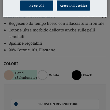
1
/
4
Reject All
Accept All Cookies
(4)
Codice ordine: 44671 Fleur SB FC
Reggiseno da tempo libero con allacciatura frontale
Cotone ultra morbido delicato anche sulle pelli
sensibili
Spalline regolabili
90% Cotone, 10% Elastane
COLORI
Sand
White
Black
(Selezionato)
TROVA UN RIVENDITORE