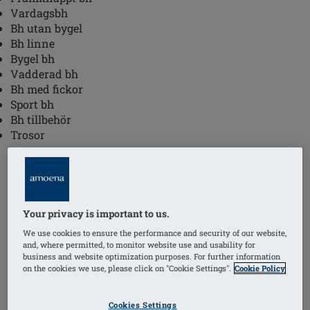
Vardagsbh
Bh utan bygel
Bh linne
Bygel bh
Vadderad bh
Bh med fickor
Sport bh
Bh tillbehör
Trosor
Våra bh:ar efter mastektomi är tillgängliga i butiker i
Stockholm.
Your privacy is important to us.
We use cookies to ensure the performance and security of our website,
Var kan jag köpa protes bh i Stockholm?
and, where permitted, to monitor website use and usability for
business and website optimization purposes. For further information
on the cookies we use, please click on "Cookie Settings".
Cookie Policy
Se nedan lista på återförsäljare i Stockholm:
Cookies Settings
Amoena Sweden AB Stockholm