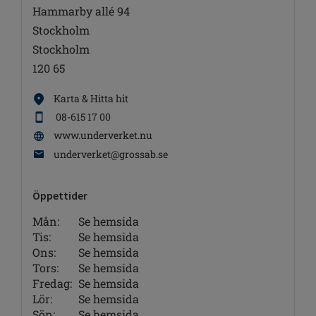
Hammarby allé 94
Stockholm
Stockholm
120 65
Karta & Hitta hit
08-615 17 00
www.underverket.nu
underverket@grossab.se
Öppettider
Mån:
Se hemsida
Tis:
Se hemsida
Ons:
Se hemsida
Tors:
Se hemsida
Fredag:
Se hemsida
Lör:
Se hemsida
Sön:
Se hemsida