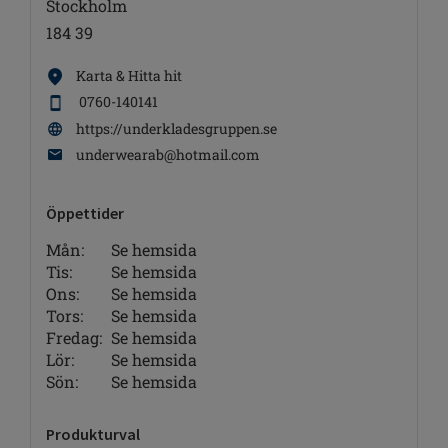
Stockholm
184 39
Karta & Hitta hit
0760-140141
https://underkladesgruppen.se
underwearab@hotmail.com
Öppettider
Mån:
Se hemsida
Tis:
Se hemsida
Ons:
Se hemsida
Tors:
Se hemsida
Fredag:
Se hemsida
Lör:
Se hemsida
Sön:
Se hemsida
Produkturval