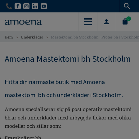
Skip
Skip
to
to
main
main
0
content
content
>
>
Hem
Underkläder
Mastektomi bh Stockholm | Protes bh i Stockho
Amoena Mastektomi bh Stockholm
Hitta din närmaste butik med Amoena
mastektomi bh och underkläder i Stockholm.
Amoena specialiserar sig på post operativ mastektomi
bh:ar och underkläder med inbyggda fickor med olika
modeller och stilar som:
Framknäppt bh