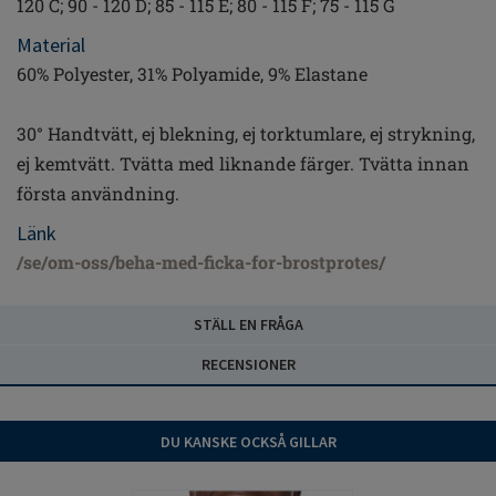
120 C; 90 - 120 D; 85 - 115 E; 80 - 115 F; 75 - 115 G
Material
60% Polyester, 31% Polyamide, 9% Elastane
30° Handtvätt, ej blekning, ej torktumlare, ej strykning,
ej kemtvätt. Tvätta med liknande färger. Tvätta innan
första användning.
Länk
/se/om-oss/beha-med-ficka-for-brostprotes/
STÄLL EN FRÅGA
RECENSIONER
DU KANSKE OCKSÅ GILLAR