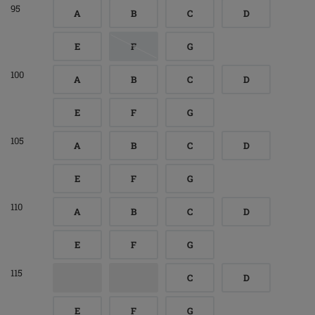
95
A
B
C
D
E
F
G
100
A
B
C
D
E
F
G
105
A
B
C
D
E
F
G
110
A
B
C
D
E
F
G
115
C
D
E
F
G