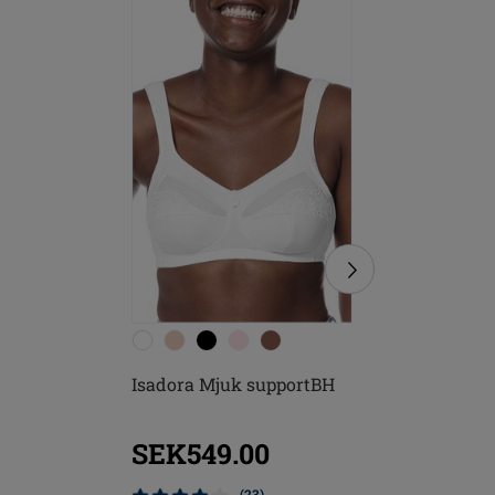
Isadora Mjuk supportBH
Rita Mju
SEK549.00
SEK3
(23)