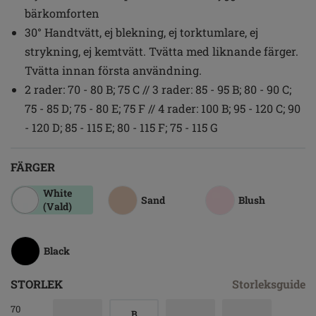
bärkomforten
30° Handtvätt, ej blekning, ej torktumlare, ej
strykning, ej kemtvätt. Tvätta med liknande färger.
Tvätta innan första användning.
2 rader: 70 - 80 B; 75 C // 3 rader: 85 - 95 B; 80 - 90 C;
75 - 85 D; 75 - 80 E; 75 F // 4 rader: 100 B; 95 - 120 C; 90
- 120 D; 85 - 115 E; 80 - 115 F; 75 - 115 G
FÄRGER
White
Sand
Blush
(Vald)
Black
STORLEK
Storleksguide
70
B