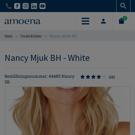
Skip
Skip
to
to
main
main
0
content
content
>
>
Hem
Underkläder
Nancy Mjuk BH
Nancy Mjuk BH - White
Beställningsnummer: 44480 Nancy
(13)
SB