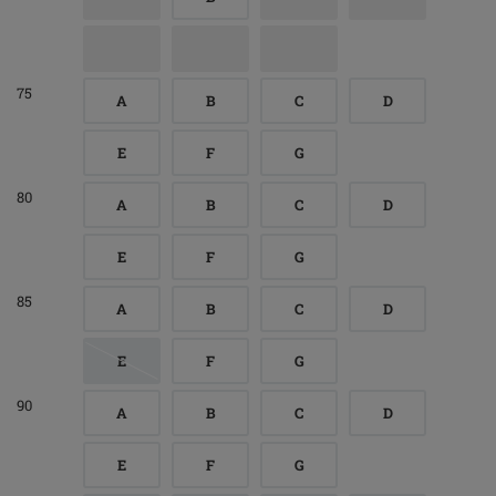
75
A
B
C
D
E
F
G
80
A
B
C
D
E
F
G
85
A
B
C
D
E
F
G
90
A
B
C
D
E
F
G