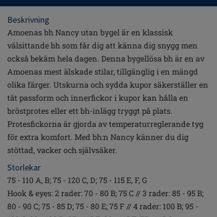
Beskrivning
Amoenas bh Nancy utan bygel är en klassisk
välsittande bh som får dig att känna dig snygg men
också bekäm hela dagen. Denna bygellösa bh är en av
Amoenas mest älskade stilar, tillgänglig i en mängd
olika färger. Utskurna och sydda kupor säkerställer en
tät passform och innerfickor i kupor kan hålla en
bröstprotes eller ett bh-inlägg tryggt på plats.
Protesfickorna är gjorda av temperaturreglerande tyg
för extra komfort. Med bh:n Nancy känner du dig
stöttad, vacker och självsäker.
Storlekar
75 - 110 A, B; 75 - 120 C, D; 75 - 115 E, F, G
Hook & eyes: 2 rader: 70 - 80 B; 75 C // 3 rader: 85 - 95 B;
80 - 90 C; 75 - 85 D; 75 - 80 E; 75 F // 4 rader: 100 B; 95 -