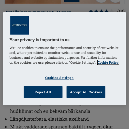
(13)
Beställningsnummer: 44480 Nancy
SB
SEK469.00
Your privacy is important to us.
Önskar du beställa något?
i
We use cookies to ensure the performance and security of our website,
and, where permitted, to monitor website use and usability for
business and website optimization purposes. For further information
on the cookies we use, please click on "Cookie Settings".
Cookie Policy
Bilaterala fickor osynligt integrerade för att skapa
en slät silhuett
Cookies Settings
Lättsittande bh, med fin spets i urringningen, som
kommer i en mängd olika storlekar
Reject All
Accept All Cookies
Formpressade fickor gjorda av andningsbart,
temperaturreglerande material ger ett bra
hudklimat och en bekväm bärkänsla
Längdjusterbara, elastiska axelband
Mjukt vadderade spännen baktill i ryggen ökar