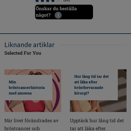
Önskar du beställa
Önskar d
något?
i
något?
Liknande artiklar
Selected For You
Hur lång tid tar det
Min
att läka efter
bröstcancerhistoria
bröstbevarande
med amoena
kirurgi?
När livet förändrades av
Upptäck hur lång tid det
bröstcancer och
tar att läka efter