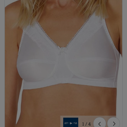
1
/
4