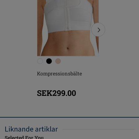
Kompressionsbälte
Sina Söm
Kompres
SEK299.00
SEK7
Liknande artiklar
Selected For You