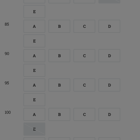
E
85
A
B
C
D
E
90
A
B
C
D
E
95
A
B
C
D
E
100
A
B
C
D
E