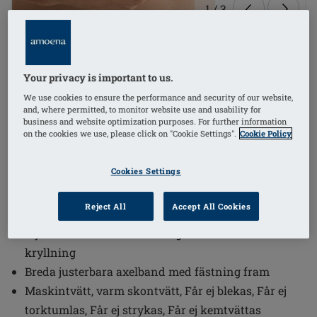
1
/
3
(6)
Beställningsnummer: 0778 Sarah SB
SEK739.00
Your privacy is important to us.
We use cookies to ensure the performance and security of our website,
and, where permitted, to monitor website use and usability for
Dubbelfodrad med högt bomullsinehåll
business and website optimization purposes. For further information
on the cookies we use, please click on "Cookie Settings".
Cookie Policy
Mjukt fleeceband placerat i ryggen gör att Amoena
Kompressionsbälte sitter på plats
Cookies Settings
(Kompressionsbälte säljes separat)
Formade kupor och platta sömmar minskar
Reject All
Accept All Cookies
irritation
Mjukt elastiskt band framtaget för att förhindra
kryllning
Breda justerbara axelband med fästning fram
Maskintvätt, varm skontvätt, Får ej blekas, Får ej
torktumlas, Får ej strykas, Får ej kemtvättas