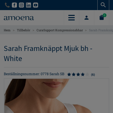
Skip
Skip
to
to
main
main
0
content
content
>
>
>
Hem
Tillbehör
CuraSupport Kompressionsbhar
Sarah Framknäp
Sarah Framknäppt Mjuk bh -
White
Beställningsnummer: 0778 Sarah SB
(6)