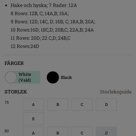
Hake och hyska; 7 Rader: 12A
8 Rows: 12B, C; 14A,B; 16A;
9 Rows: 12D; 14C, D; 16B, C; 18A,B; 20A;
10 Rows:16D; 18C,D; 20B,C; 22A,B; 24A
11 Rows: 20D; 22 C,D; 24B,C
12 Rows:24D
FÄRGER
White
Black
(Vald)
STORLEK
Storleksguide
75
A
B
C
D
E
80
A
B
C
D