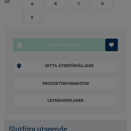
105
A
B
C
D
E
LÄGG I VARUKORG
HITTA ÅTERFÖRSÄLJARE
PRODUKTINFORMATION
LEVERANSPLANER
Slutföra utseende