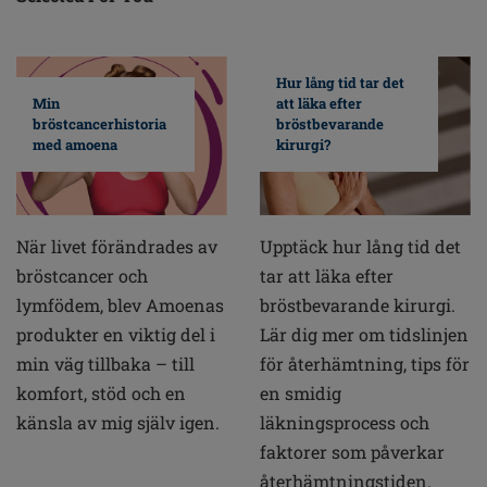
Hur lång tid tar det
Min
att läka efter
bröstcancerhistoria
bröstbevarande
med amoena
kirurgi?
När livet förändrades av
Upptäck hur lång tid det
bröstcancer och
tar att läka efter
lymfödem, blev Amoenas
bröstbevarande kirurgi.
produkter en viktig del i
Lär dig mer om tidslinjen
min väg tillbaka – till
för återhämtning, tips för
komfort, stöd och en
en smidig
känsla av mig själv igen.
läkningsprocess och
faktorer som påverkar
återhämtningstiden.