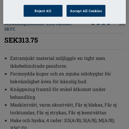
1
/
6
Reject All
Accept All Cookies
(8)
Beställningsnummer: 2160 Hannah
SB FC
SEK313.75
Extramjukt material möjliggör en tight men
ikkebehindrade passform
Formsydda kupor och en mjuka sidobyglar för
bekvämlighet även för känslig hud.
Knäppning framtil för enkel åtkomst under
behandling
Maskintvätt, varm skontvätt, Får ej blekas, Får ej
torktumlas, Får ej strykas, Får ej kemtvättas
Hake och hyska; 4 rader: XS(A/B); S(A/B); M(A/B);
XS(C/D)