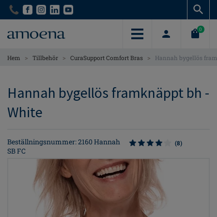
Skip
Skip
to
to
main
main
0
content
content
>
>
>
Hem
Tillbehör
CuraSupport Comfort Bras
Hannah bygellös fra
Hannah bygellös framknäppt bh -
White
Beställningsnummer: 2160 Hannah
(8)
SB FC