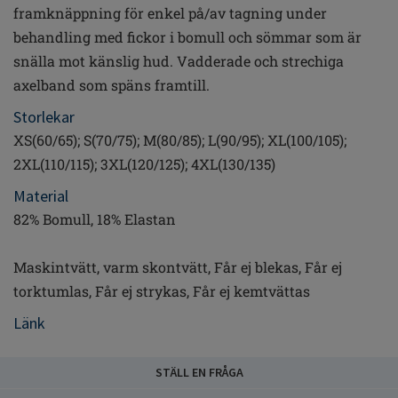
framknäppning för enkel på/av tagning under
behandling med fickor i bomull och sömmar som är
snälla mot känslig hud. Vadderade och strechiga
axelband som späns framtill.
Storlekar
XS(60/65); S(70/75); M(80/85); L(90/95); XL(100/105);
2XL(110/115); 3XL(120/125); 4XL(130/135)
Material
82% Bomull, 18% Elastan
Maskintvätt, varm skontvätt, Får ej blekas, Får ej
torktumlas, Får ej strykas, Får ej kemtvättas
Länk
STÄLL EN FRÅGA