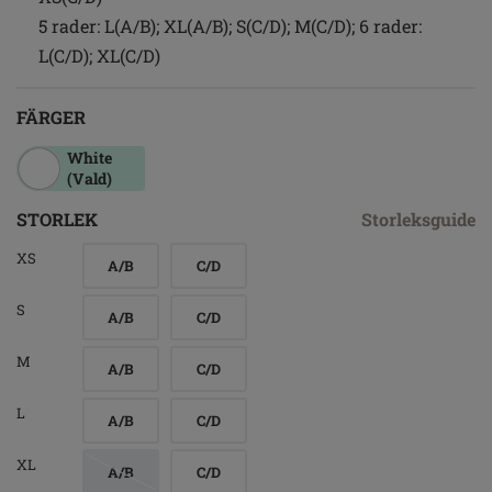
5 rader: L(A/B); XL(A/B); S(C/D); M(C/D); 6 rader:
L(C/D); XL(C/D)
FÄRGER
White
(Vald)
STORLEK
Storleksguide
XS
A/B
C/D
S
A/B
C/D
M
A/B
C/D
L
A/B
C/D
XL
A/B
C/D