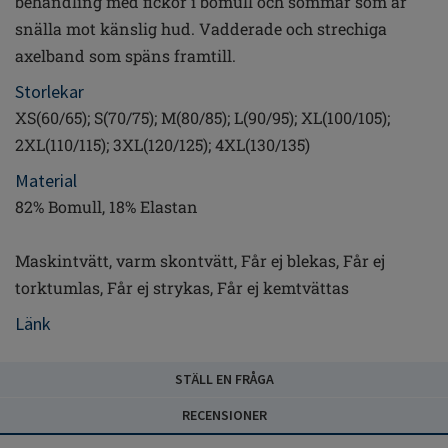
behandling med fickor i bomull och sömmar som är
snälla mot känslig hud. Vadderade och strechiga
axelband som späns framtill.
Storlekar
XS(60/65); S(70/75); M(80/85); L(90/95); XL(100/105);
2XL(110/115); 3XL(120/125); 4XL(130/135)
Material
82% Bomull, 18% Elastan
Maskintvätt, varm skontvätt, Får ej blekas, Får ej
torktumlas, Får ej strykas, Får ej kemtvättas
Länk
STÄLL EN FRÅGA
RECENSIONER