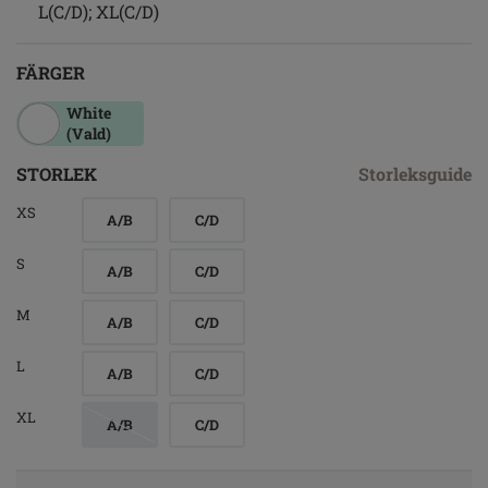
L(C/D); XL(C/D)
FÄRGER
White
(Vald)
STORLEK
Storleksguide
XS
A/B
C/D
S
A/B
C/D
M
A/B
C/D
L
A/B
C/D
XL
A/B
C/D