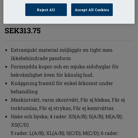
1
/
6
Reject All
Accept All Cookies
Beställningsnummer: 2160-4XL C/D
SEK313.75
Extramjukt material möjliggör en tight men
ikkebehindrade passform
Formsydda kupor och en mjuka sidobyglar för
bekvämlighet även för känslig hud.
Knäppning framtil för enkel åtkomst under
behandling
Maskintvätt, varm skontvätt, Får ej blekas, Får ej
torktumlas, Får ej strykas, Får ej kemtvättas
Hake och hyska; 4 rader: XS(A/B); S(A/B); M(A/B);
XS(C/D)
5 rader: L(A/B); XL(A/B); S(C/D); M(C/D); 6 rader: