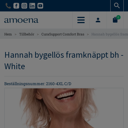
Skip
Skip
to
to
main
main
0
content
content
>
>
>
Hem
Tillbehör
CuraSupport Comfort Bras
Hannah bygellös fra
Hannah bygellös framknäppt bh -
White
Beställningsnummer: 2160-4XL C/D