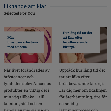
Liknande artiklar
Selected For You
Hur lång tid tar det
Min
att läka efter
bröstcancerhistoria
bröstbevarande
med amoena
kirurgi?
När livet förändrades av
Upptäck hur lång tid det
bröstcancer och
tar att läka efter
lymfödem, blev Amoenas
bröstbevarande kirurgi.
produkter en viktig del i
Lär dig mer om tidslinjen
min väg tillbaka – till
för återhämtning, tips för
komfort, stöd och en
en smidig
känsla av mig själv igen.
läkningsprocess och