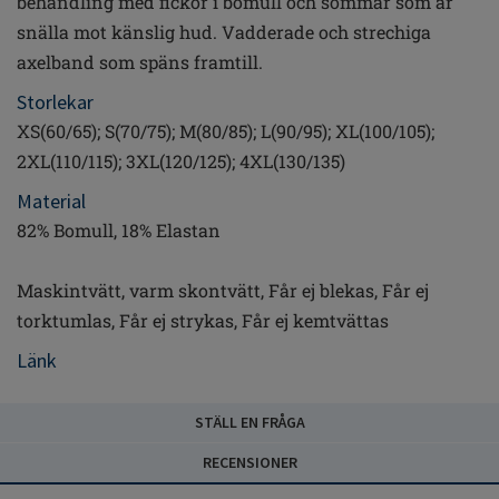
behandling med fickor i bomull och sömmar som är
snälla mot känslig hud. Vadderade och strechiga
axelband som späns framtill.
Storlekar
XS(60/65); S(70/75); M(80/85); L(90/95); XL(100/105);
2XL(110/115); 3XL(120/125); 4XL(130/135)
Material
82% Bomull, 18% Elastan
Maskintvätt, varm skontvätt, Får ej blekas, Får ej
torktumlas, Får ej strykas, Får ej kemtvättas
Länk
STÄLL EN FRÅGA
RECENSIONER