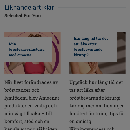
Liknande artiklar
Selected For You
Hur lång tid tar det
Min
att läka efter
bröstcancerhistoria
bröstbevarande
med amoena
kirurgi?
När livet förändrades av
Upptäck hur lång tid det
bröstcancer och
tar att läka efter
lymfödem, blev Amoenas
bröstbevarande kirurgi.
produkter en viktig del i
Lär dig mer om tidslinjen
min väg tillbaka – till
för återhämtning, tips för
komfort, stöd och en
en smidig
känsla av mig själv igen.
läkningsprocess och