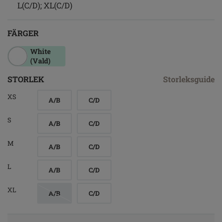
L(C/D); XL(C/D)
FÄRGER
White
(Vald)
STORLEK
Storleksguide
XS
A/B
C/D
S
A/B
C/D
M
A/B
C/D
L
A/B
C/D
XL
A/B
C/D