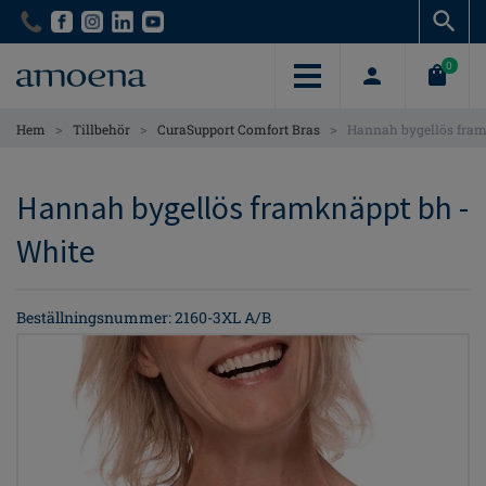
Skip
Skip
to
to
main
main
0
content
content
>
>
>
Hem
Tillbehör
CuraSupport Comfort Bras
Hannah bygellös fra
Hannah bygellös framknäppt bh -
White
Beställningsnummer: 2160-3XL A/B