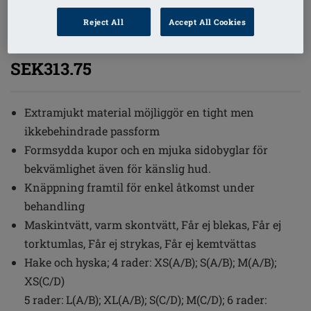
1
/
6
Reject All
Accept All Cookies
Beställningsnummer: 2160-3XL A/B
SEK313.75
Extramjukt material möjliggör en tight men
ikkebehindrade passform
Formsydda kupor och en mjuka sidobyglar för
bekvämlighet även för känslig hud.
Knäppning framtil för enkel åtkomst under
behandling
Maskintvätt, varm skontvätt, Får ej blekas, Får ej
torktumlas, Får ej strykas, Får ej kemtvättas
Hake och hyska; 4 rader: XS(A/B); S(A/B); M(A/B);
XS(C/D)
5 rader: L(A/B); XL(A/B); S(C/D); M(C/D); 6 rader: