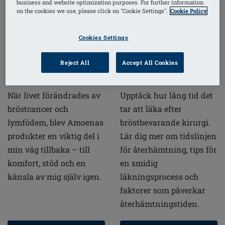
business and website optimization purposes. For further information
on the cookies we use, please click on "Cookie Settings".
Cookie Policy
Hur lång tid tar det
Min
att läka efter
Cookies Settings
bröstcancerhistoria
bröstbevarande
med amoena
kirurgi?
Reject All
Accept All Cookies
När livet förändrades av
Upptäck hur lång tid det
bröstcancer och
tar att läka efter
lymfödem, blev Amoenas
bröstbevarande kirurgi.
produkter en viktig del i
Lär dig mer om tidslinjen
min väg tillbaka – till
för återhämtning, tips för
komfort, stöd och en
en smidig
känsla av mig själv igen.
läkningsprocess och
faktorer som påverkar
återhämtningstiden.