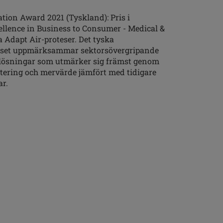
ion Award 2021 (Tyskland): Pris i
ellence in Business to Consumer - Medical &
a Adapt Air-proteser. Det tyska
iset uppmärksammar sektorsövergripande
 lösningar som utmärker sig främst genom
ering och mervärde jämfört med tidigare
r.