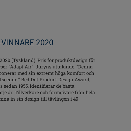
-VINNARE 2020
020 (Tyskland): Pris för produktdesign för
eser "Adapt Air". Juryns uttalande: "Denna
ponerar med sin extremt höga komfort och
 utseende." Red Dot Product Design Award,
 sedan 1955, identifierar de bästa
je år. Tillverkare och formgivare från hela
na in sin design till tävlingen i 49