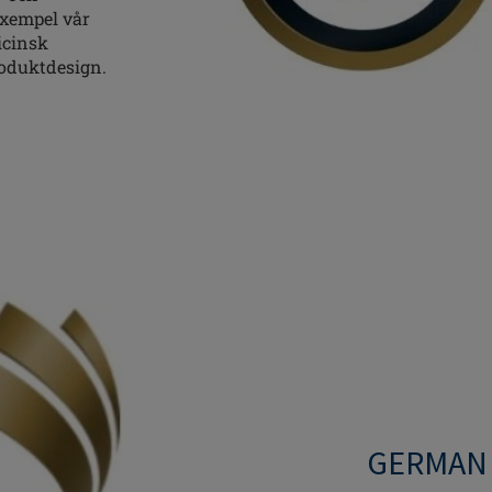
exempel vår
icinsk
roduktdesign.
GERMAN 