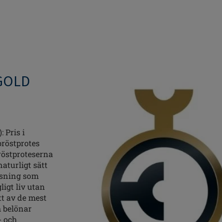
GOLD
 Pris i
bröstprotes
röstproteserna
naturligt sätt
ösning som
ligt liv utan
t av de mest
h belönar
- och