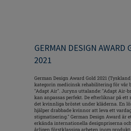
GERMAN DESIGN AWARD 
2021
German Design Award Gold 2021 (Tyskland):
kategorin medicinsk rehabilitering för vår 
"Adapt Air". Juryns uttalande: "Adapt Air-b
kan anpassas perfekt. De efterliknar på ett 
det kvinnliga bröstet under kläderna. En l
hjälper drabbade kvinnor att leva ett vardag
stigmatisering." German Design Award är et
erkända internationella designpriserna oc
årligen förstklassiga arbeten inom produkt