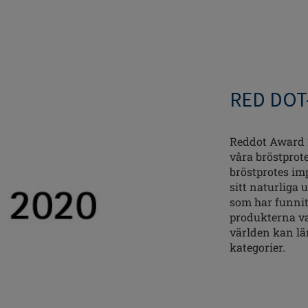
RED DOT
Reddot Award 2
våra bröstprot
bröstprotes im
sitt naturliga
som har funnits
produkterna var
världen kan läm
kategorier.