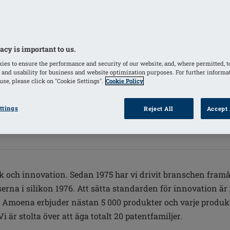
acy is important to us.
ies to ensure the performance and security of our website, and, where permitted, t
 and usability for business and website optimization purposes. For further informa
se, please click on "Cookie Settings".
Cookie Policy
ttings
Reject All
Accept 
ik och innovation. Sedan 1975 har vi drivit branschen fram
rna i silikon 1976. Att sätta standarden för innovation är for
st. Amoena erbjuder nästan 5 000 produkter och varje produkt
 är stolta över att äga totalt 20 patentfamiljer.