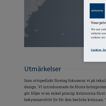
Your priv
We use cook
website use
cookies we u
Cookies Se
Utmärkelser
Som ortopediskt företag fokuserar vi på tekn
design. Vi introducerade de första bröstprotese
gör följer vi en enkel princip: kvinnorna för
bekymmersfritt liv för den berörda kvinnan. Vi