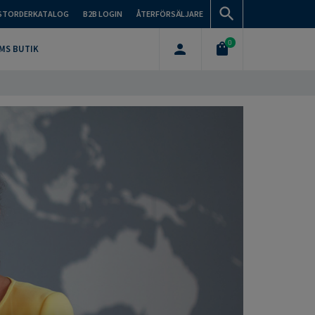
STORDERKATALOG
B2B LOGIN
ÅTERFÖRSÄLJARE
0
MS BUTIK