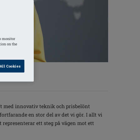
o monitor
tion on the
All Cookies
åt med innovativ teknik och prisbelönt
tfarande en stor del av det vi gör. I allt vi
 representerar ett steg på vägen mot ett