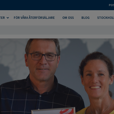
PO
TER
FÖR VÅRA ÅTERFÖRSÄLJARE
OM OSS
BLOG
STOCKHOL