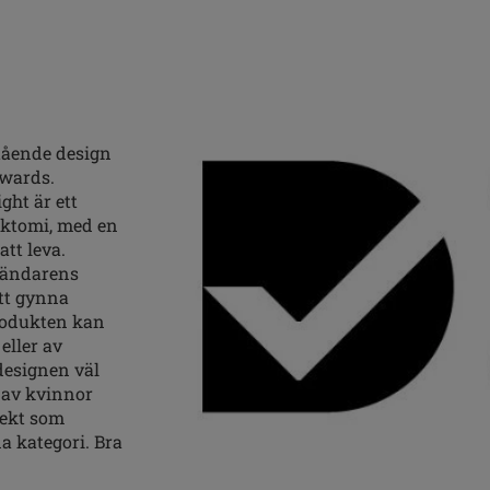
tående design
Awards.
ht är ett
tektomi, med en
att leva.
nvändarens
tt gynna
rodukten kan
eller av
 designen väl
 av kvinnor
jekt som
na kategori. Bra