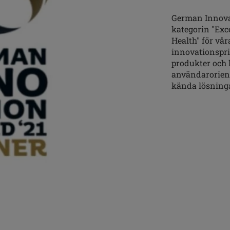
German Innovat
kategorin "Exc
Health" för vår
innovationspr
produkter och
användarorient
kända lösninga