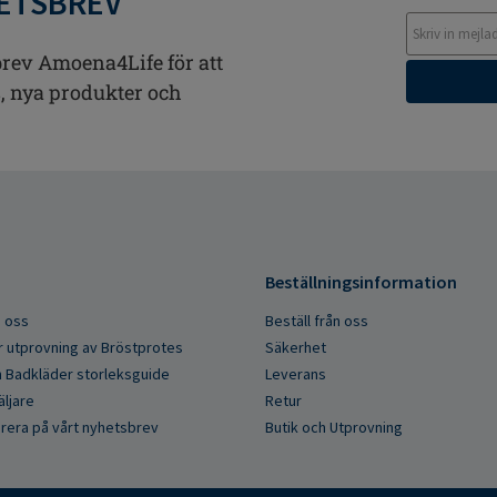
ETSBREV
rev Amoena4Life för att
ps, nya produkter och
Beställningsinformation
 oss
Beställ från oss
r utprovning av Bröstprotes
Säkerhet
 Badkläder storleksguide
Leverans
äljare
Retur
era på vårt nyhetsbrev
Butik och Utprovning