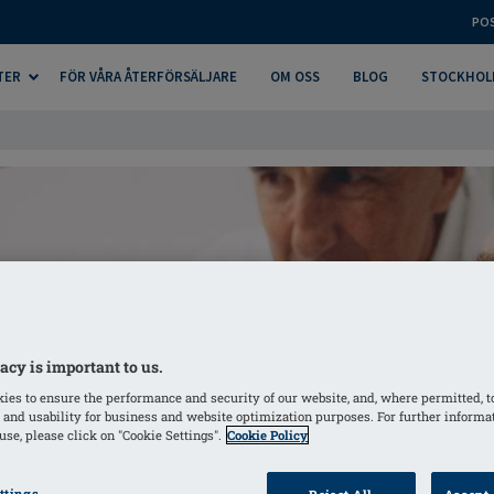
PO
TER
FÖR VÅRA ÅTERFÖRSÄLJARE
OM OSS
BLOG
STOCKHOL
acy is important to us.
ies to ensure the performance and security of our website, and, where permitted, t
 and usability for business and website optimization purposes. For further informa
se, please click on "Cookie Settings".
Cookie Policy
ttings