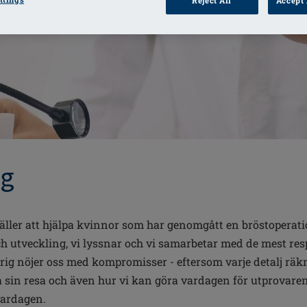
Reject All
Accept 
ng
ller att hjälpa kvinnor som har genomgått en bröstoperation
och utveckling, vi lyssnar och vi samarbetar med de mest r
ig nöjer oss med kompromisser - eftersom varje detalj räkna
sin resa och även hur vi kan göra vardagen för utprovaren 
 vardagen.