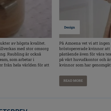
Design
ukter av högsta kvalitet.
På Amoena vet vi att ingen de
 tillverkas med stor omsorg
bröstopererade kvinnor att l
ing. Raubling är också
påstående även för våra te
eam, som arbetar i
på vårt huvudkontor och är
 från hela världen för att
kvinnor som har genomgått
READ MORE