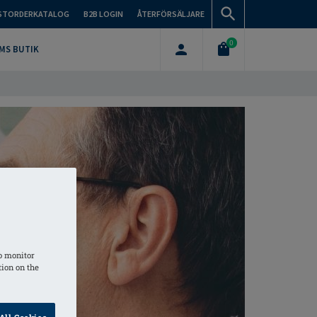
STORDERKATALOG
B2B LOGIN
ÅTERFÖRSÄLJARE
0
MS BUTIK
o monitor
tion on the