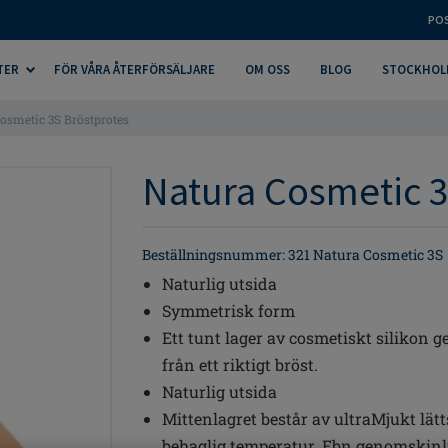
PO
TER
FÖR VÅRA ÅTERFÖRSÄLJARE
OM OSS
BLOG
STOCKHOL
osmetic 3S Bröstprotes
Natura Cosmetic 3
Beställningsnummer: 321 Natura Cosmetic 3S
Naturlig utsida
Symmetrisk form
Ett tunt lager av cosmetiskt silikon ge
från ett riktigt bröst.
Naturlig utsida
Mittenlagret består av ultraMjukt lä
behaglig temperatur. Ebn genomskinli