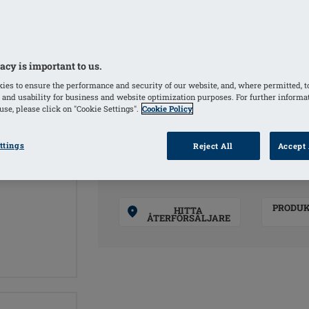
passform..
Fyllig
acy is important to us.
FÄRGER
ies to ensure the performance and security of our website, and, where permitted, t
 and usability for business and website optimization purposes. For further informa
Ivory
(Vald)
se, please click on "Cookie Settings".
Cookie Policy
ttings
Reject All
Accept 
PRODU
HITTA
ÅTERFÖRSÄLJARE