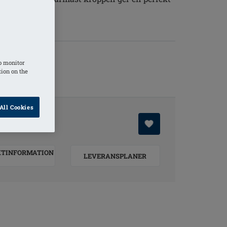
o monitor
tion on the
All Cookies
KTINFORMATION
LEVERANSPLANER