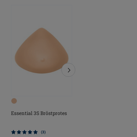
Essential 3S Bröstprotes
Natura Light 3S
Bröstprotes
(3)
(4)