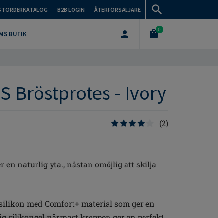
STORDERKATALOG
B2B LOGIN
ÅTERFÖRSÄLJARE
0
MS BUTIK
S Bröstprotes - Ivory
(2)
r en naturlig yta., nästan omöjlig att skilja
ttsilikon med Comfort+ material som ger en
g silikongel närmast kroppen ger en perfekt