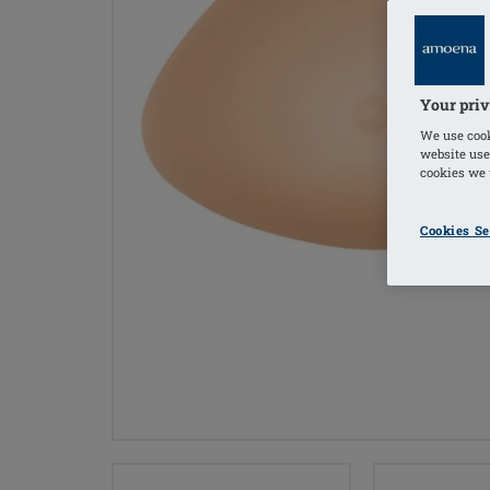
Your priv
We use cook
website use
cookies we u
Cookies Se