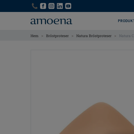
Skip
Skip
to
to
main
main
PRODUK
content
content
>
>
>
Hem
Bröstproteser
Natura Bröstproteser
Natura C