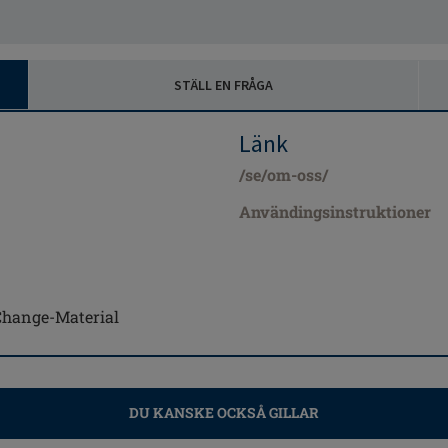
STÄLL EN FRÅGA
Länk
/se/om-oss/
Användingsinstruktioner
-Change-Material
DU KANSKE OCKSÅ GILLAR