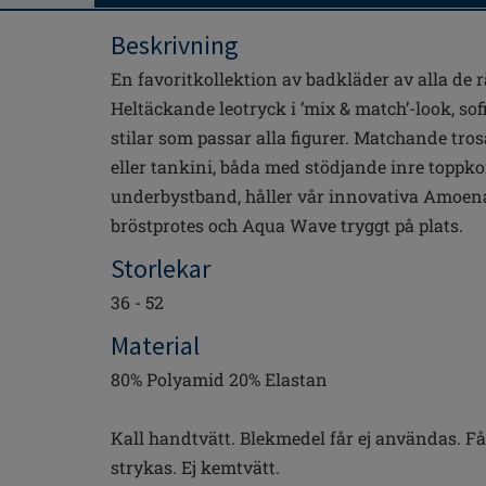
Beskrivning
En favoritkollektion av badkläder av alla de 
Heltäckande leotryck i ’mix & match’-look, sof
stilar som passar alla figurer. Matchande tro
eller tankini, båda med stödjande inre toppko
underbystband, håller vår innovativa Amoe
bröstprotes och Aqua Wave tryggt på plats.
Storlekar
36 - 52
Material
80% Polyamid 20% Elastan
Kall handtvätt. Blekmedel får ej användas. Får
strykas. Ej kemtvätt.