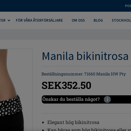
PO
TER
FÖR VÅRA ÅTERFÖRSÄLJARE
OM OSS
BLOG
STOCKHOL
Manila bikinitrosa
Beställningsnummer: 71660 Manila HW Pty
SEK352.50
Önskar du beställa något?
i
Elegant hög bikinitrosa
Kan bäras som hög bikinitrosa eller v