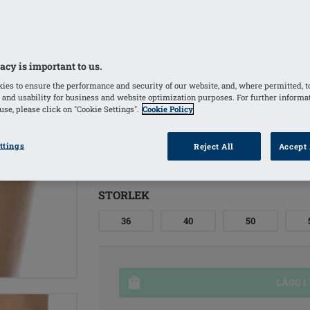
Passar alla figurer
Material med utmärkt UV-skydd 50+ s
och ärr och LYCRA® XTRA LIFE™ ger l
acy is important to us.
med hög klorbeständighet
ies to ensure the performance and security of our website, and, where permitted, t
Mer täckande
 and usability for business and website optimization purposes. For further informa
se, please click on "Cookie Settings".
Cookie Policy
FÄRGER
ttings
Reject All
Accept 
Black
(Vald)
STORLEK
36
40
50
LÄGG I