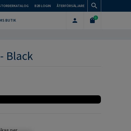
STORDERKATALOG
B2B LOGIN
ÅTERFÖRSÄLJARE
0
MS BUTIK
 - Black
ikas ner