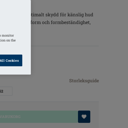
äkerställer optimalt skydd för känslig hud
ångvarig passform och formbeständighet,
o monitor
tion on the
All Cookies
Storleksguide
52
 VARUKORG