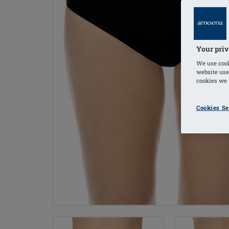
Your priv
We use cook
website use
cookies we u
Cookies Se