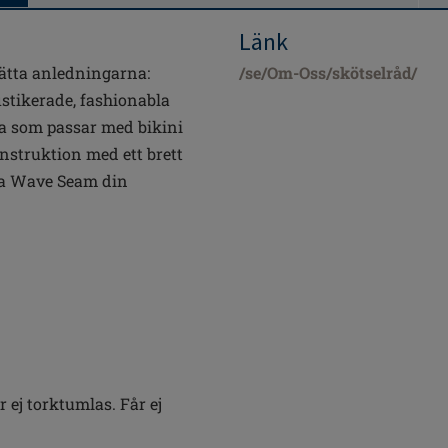
Länk
rätta anledningarna:
/se/Om-Oss/skötselråd/
istikerade, fashionabla
sa som passar med bikini
nstruktion med ett brett
na Wave Seam din
 ej torktumlas. Får ej