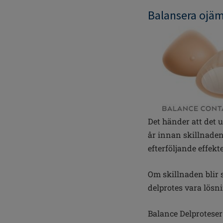
Balansera ojä
Det händer att det 
år innan skillnaden
efterföljande effek
Om skillnaden blir s
delprotes vara lösn
Balance Delproteser 