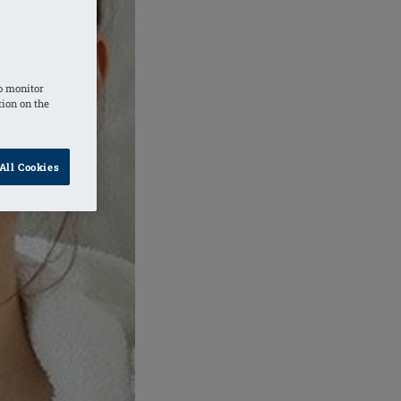
o monitor
tion on the
All Cookies