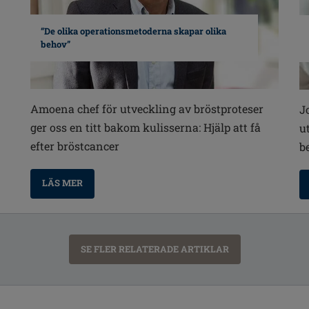
“De olika operationsmetoderna skapar olika
behov”
Amoena chef för utveckling av bröstproteser
J
ger oss en titt bakom kulisserna: Hjälp att få
u
efter bröstcancer
b
LÄS MER
SE FLER RELATERADE ARTIKLAR