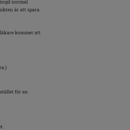
mängd normal
ikten är att spara
 läkare kommer att
ra.)
tället för en
t.