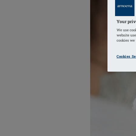
Your priv
We use cook
website use
cookies we u
Cookies Se