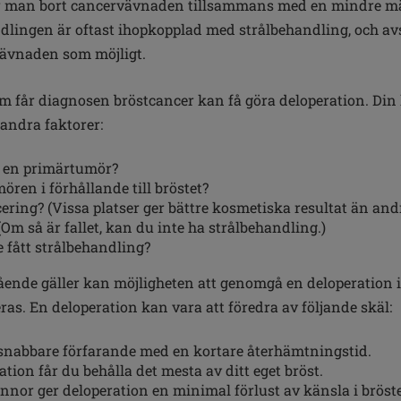
ar man bort cancervävnaden tillsammans med en mindre 
lingen är oftast ihopkopplad med strålbehandling, och avs
vävnaden som möjligt.
om får diagnosen bröstcancer kan få göra deloperation. Din
andra faktorer:
 en primärtumör?
ören i förhållande till bröstet?
ring? (Vissa platser ger bättre kosmetiska resultat än and
(Om så är fallet, kan du inte ha strålbehandling.)
e fått strålbehandling?
ende gäller kan möjligheten att genomgå en deloperation is
as. En deloperation kan vara att föredra av följande skäl:
 snabbare förfarande med en kortare återhämtningstid.
ation får du behålla det mesta av ditt eget bröst.
nor ger deloperation en minimal förlust av känsla i bröste