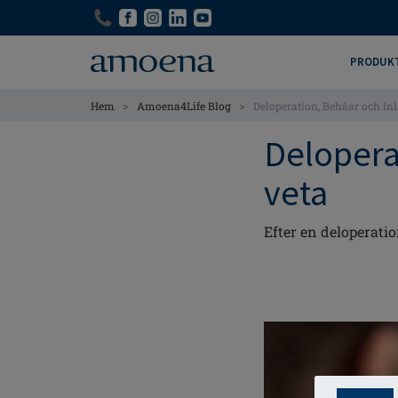
Skip
Skip
to
to
main
main
PRODUK
content
content
>
>
Hem
Amoena4Life Blog
Deloperation, Behåar och Inlä
Deloperat
veta
Efter en deloperatio