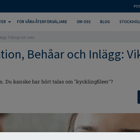
PO
TER
FÖR VÅRA ÅTERFÖRSÄLJARE
OM OSS
BLOG
STOCKHOL
gg: Viktigt att veta
ion, Behåar och Inlägg: Vik
n. Du kanske har hört talas om "kycklingfileer"?