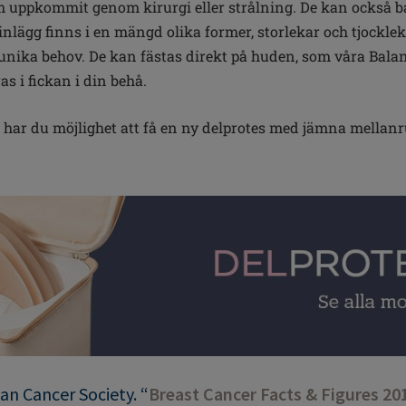
 uppkommit genom kirurgi eller strålning. De kan också ba
nlägg finns i en mängd olika former, storlekar och tjockleka
 unika behov. De kan fästas direkt på huden, som våra Bala
ras i fickan i din behå.
g har du möjlighet att få en ny delprotes med jämna mellanru
an Cancer Society. “
Breast Cancer Facts & Figures 20