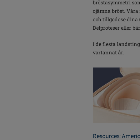
bröstasymmetri som
ojämna bröst. Våra i
och tillgodose dina
Delproteser eller bä
I de flesta landstin
vartannat år.
Resources: Americ