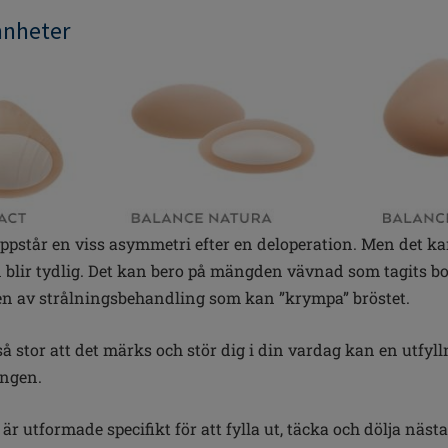
mnheter
uppstår en viss asymmetri efter en deloperation. Men det ka
 blir tydlig. Det kan bero på mängden vävnad som tagits bor
ten av strålningsbehandling som kan ”krympa” bröstet.
å stor att det märks och stör dig i din vardag kan en utfyll
ingen.
är utformade specifikt för att fylla ut, täcka och dölja nästa