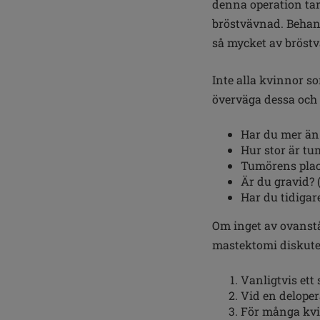
denna operation t
bröstvävnad. Behand
så mycket av bröst
Inte alla kvinnor s
överväga dessa och 
Har du mer än
Hur stor är tum
Tumörens place
Är du gravid? 
Har du tidigar
Om inget av ovanstå
mastektomi diskuter
Vanligtvis ett
Vid en deloper
För många kvin