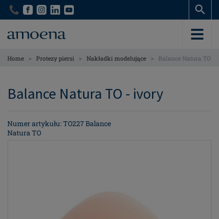
Skip
Skip
to
to
main
main
content
content
>
>
>
Home
Protezy piersi
Nakładki modelujące
Balance Natura TO
Balance Natura TO - ivory
Numer artykułu: TO227 Balance
Natura TO