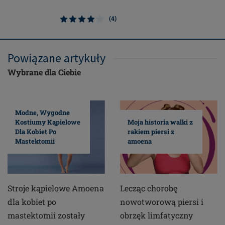
(4)
Powiązane artykuły
Wybrane dla Ciebie
Modne, Wygodne
Kostiumy Kąpielowe
Moja historia walki z
Dla Kobiet Po
rakiem piersi z
Mastektomii
amoena
Stroje kąpielowe Amoena
Lecząc chorobę
dla kobiet po
nowotworową piersi i
mastektomii zostały
obrzęk limfatyczny