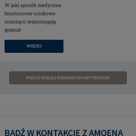
W jaki sposób medyczne
biustonosze uciskowe
znacząco wspomagają
gojenie
WIĘCEJ
POKAŻ WIĘCEJ PODOBNYCH ARTYKUŁÓW
BĄDŹ W KONTAKCIE Z AMOENĄ