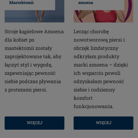
Mastektomii
amoena
Stroje kąpielowe Amoena
Lecząc chorobę
dla kobiet po
nowotworową piersi i
mastektomii zostały
obrzęk limfatyczny
zaprojektowane tak, aby
odkryłam produkty
łączyć styl i wygodę,
marki amoena – dzięki
zapewniając pewność
ich wsparciu powoli
siebie podczas pływania
odzyskałam pewność
z protezami piersi.
siebie i codzienny
komfort
funkcjonowania.
WIĘCEJ
WIĘCEJ