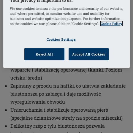
Your privacy is important to us.
1
/
6
We use cookies to ensure the performance and security of our website,
and, where permitted, to monitor website use and usability for
business and website optimization purposes. For further information
Numer artykułu: 45007 Sina HE-ST-
on the cookies we use, please click on "Cookie Settings".
Cookie Policy
MED universal cup
Regulowane, szerokie ramiączka z zapięciem na
Cookies Settings
rzepy zapewniają lepsze dopasowanie i komfort
noszenia
Reject All
Accept All Cookies
Wbudowane strefy kompresji zapewniają wysokie
wsparcie i stabilizację operowanej tkanki. Poziom
ucisku: średni
Zapinany z przodu na haftki, co ułatwia zakładanie
biustonosza po zabiegu i daje możliwość
wyregulowania obwodu
Unieruchamia i stabilizuje operowaną pierś
(specjalne dzianinowe strefy na spodzie miseczki)
Delikatny rzep z tyłu biustonosza pozwala