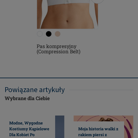
Pas kompresyjny
Sina - b
(Compression Belt)
kompres
Powiązane artykuły
Wybrane dla Ciebie
Modne, Wygodne
Kostiumy Kąpielowe
Moja historia walki z
Dla Kobiet Po
rakiem piersi z