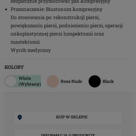
bezpiecznie przymocować pas kompresyjny
Przeznaczenie: Biustonosz kompresyjny
Do stosowania po: rekonstrukcji piersi,
powiększaniu piersi, podniesieniu piersi, operacji
onkoplastycznej piersi lumpektomii oraz
mastektomii
Wyrób medyczny
KOLORY
White
Rose Nude
Black
(Wybrany)
KUP W SKLEPIE
INFORMACJA O PRODUKCIE