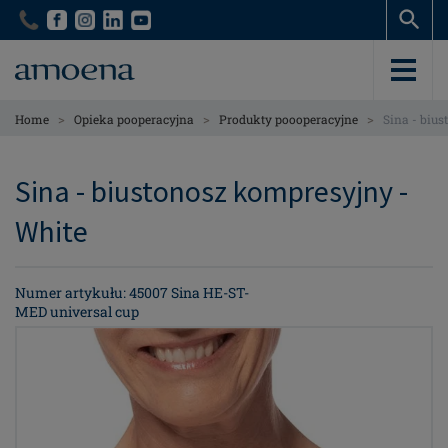
Skip
Skip
to
to
main
main
content
content
>
>
>
Home
Opieka pooperacyjna
Produkty poooperacyjne
Sina - biu
Sina - biustonosz kompresyjny -
White
Numer artykułu: 45007 Sina HE-ST-
MED universal cup