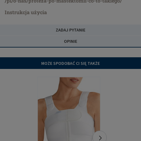
/pl/o-nas/proteza-po-mastektomii-co-to-takiego/
Instrukcja użycia
ZADAJ PYTANIE
OPINIE
MOŻE SPODOBAĆ CI SIĘ TAKŻE