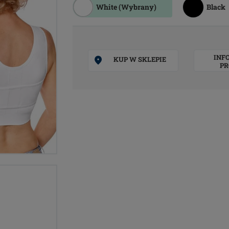
White
(Wybrany)
Black
INF
KUP W SKLEPIE
PR