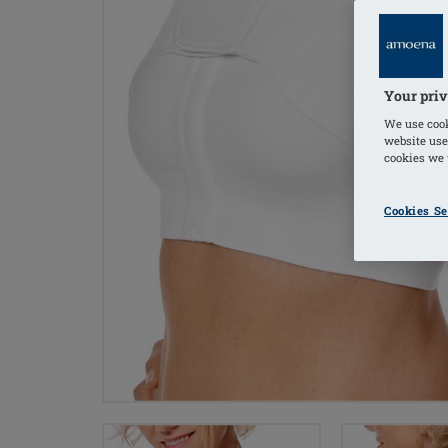
Your priv
We use cook
website use
cookies we u
Cookies Se