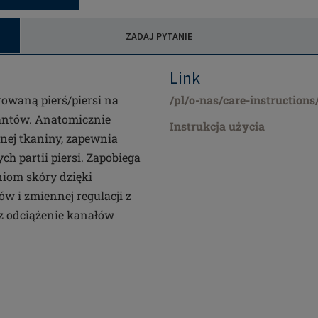
ZADAJ PYTANIE
Link
owaną pierś/piersi na
/pl/o-nas/care-instructions
lantów. Anatomicznie
Instrukcja użycia
nej tkaniny, zapewnia
h partii piersi. Zapobiega
iom skóry dzięki
w i zmiennej regulacji z
z odciążenie kanałów