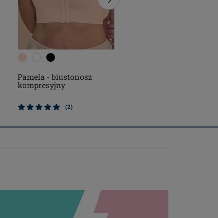
Pamela - biustonosz
Pamela - biustonosz
kompresyjny
kompresyjny
(2)
(1)