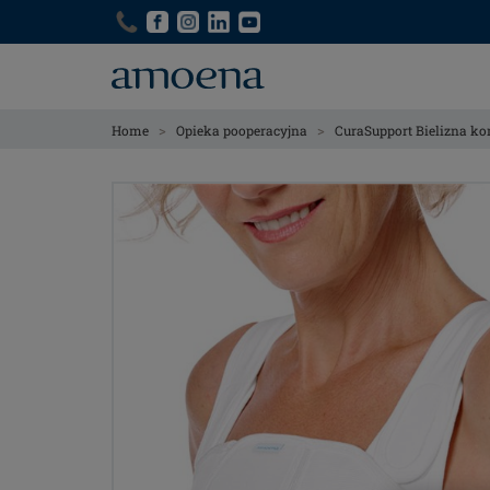
Skip
Skip
to
to
main
main
content
content
>
>
Home
Opieka pooperacyjna
CuraSupport Bielizna k