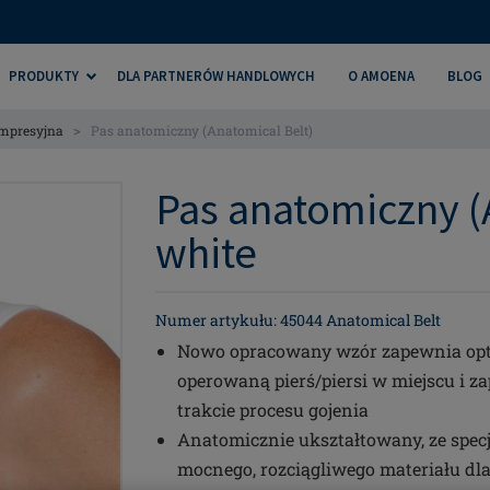
PRODUKTY
DLA PARTNERÓW HANDLOWYCH
O AMOENA
BLOG
>
ompresyjna
Pas anatomiczny (Anatomical Belt)
Pas anatomiczny (A
white
Numer artykułu: 45044 Anatomical Belt
Nowo opracowany wzór zapewnia opty
operowaną pierś/piersi w miejscu i z
trakcie procesu gojenia
Anatomicznie ukształtowany, ze spec
mocnego, rozciągliwego materiału dl