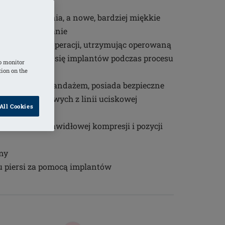
ają podrażnienia, a nowe, bardziej miękkie
ualne dopasowanie
ch wyników operacji, utrzymując operowaną
jąc przesuwaniu się implantów podczas procesu
o monitor
tion on the
noszem lub bandażem, posiada bezpieczne
noszy uciskowych z linii uciskowej
All Cookies
uzyskania prawidłowej kompresji i pozycji
ny
u piersi za pomocą implantów