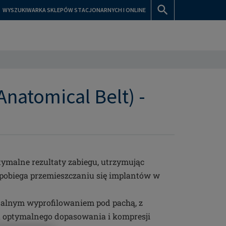
WYSZUKIWARKA SKLEPÓW STACJONARNYCH I ONLINE
natomical Belt) -
malne rezultaty zabiegu, utrzymując
apobiega przemieszczaniu się implantów w
jalnym wyprofilowaniem pod pachą, z
a optymalnego dopasowania i kompresji